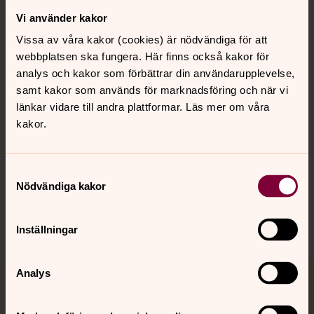
Vi använder kakor
Kontakt
Vissa av våra kakor (cookies) är nödvändiga för att
webbplatsen ska fungera. Här finns också kakor för
Kalender
analys och kakor som förbättrar din användarupplevelse,
samt kakor som används för marknadsföring och när vi
länkar vidare till andra plattformar. Läs mer om våra
kakor.
Hitta snabbt
Samtyckesval
Sociala kanaler
Nödvändiga kakor
Inställningar
Analys
Jourhavande präst