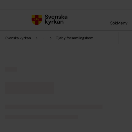
Till innehållet
Till undermeny
Sök
Meny
Svenska kyrkan
...
Öjaby församlingshem