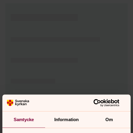
Tillbaka till toppen
Tillbaka till innehållet
Samtycke
Information
Om