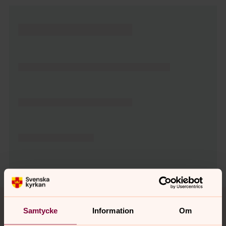
Tillbaka till toppen
Tillbaka till innehållet
Samtycke
Information
Om