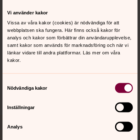
Kontakt
Vi använder kakor
Vissa av våra kakor (cookies) är nödvändiga för att
webbplatsen ska fungera. Här finns också kakor för
Kalender
analys och kakor som förbättrar din användarupplevelse,
samt kakor som används för marknadsföring och när vi
länkar vidare till andra plattformar. Läs mer om våra
Hitta snabbt
kakor.
Sociala kanaler
Samtyckesval
Nödvändiga kakor
Inställningar
Analys
Jourhavande präst