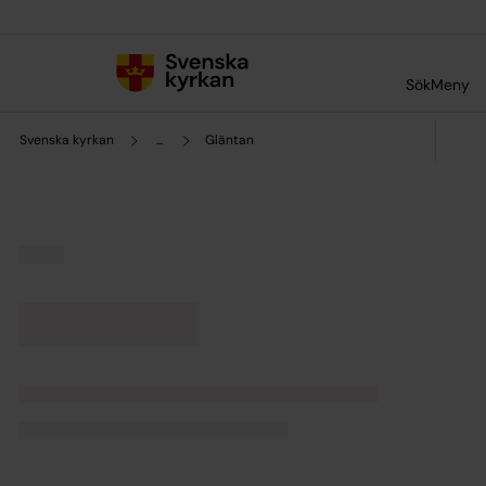
Till innehållet
Till undermeny
Sök
Meny
Svenska kyrkan
...
Gläntan