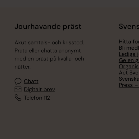
Jourhavande präst
Svens
Hitta f
Akut samtals- och krisstöd.
Bli med
Prata eller chatta anonymt
Lediga 
med en präst på kvällar och
Ge en g
Organis
nätter.
Act Sve
Svenska
Chatt
Press – 
Digitalt brev
Telefon 112