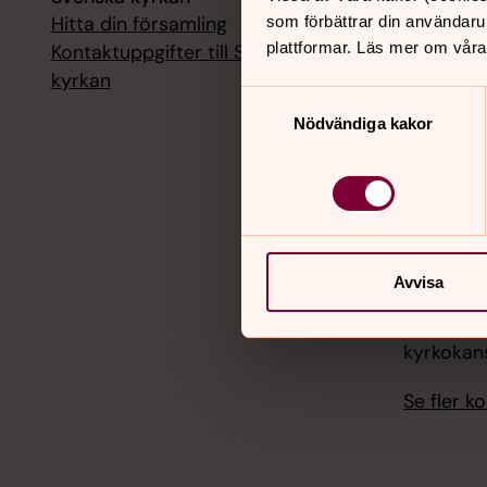
Hitta din församling
Livesänd
som förbättrar din användaru
kyrkokans
plattformar. Läs mer om våra
Kontaktuppgifter till Svenska
kyrkan
18 augusti
Samtyckesval
Livesänd
Nödvändiga kakor
kyrkokans
25 august
Livesänd
kyrkokans
Avvisa
1 septemb
Livesänd
kyrkokans
Se fler 