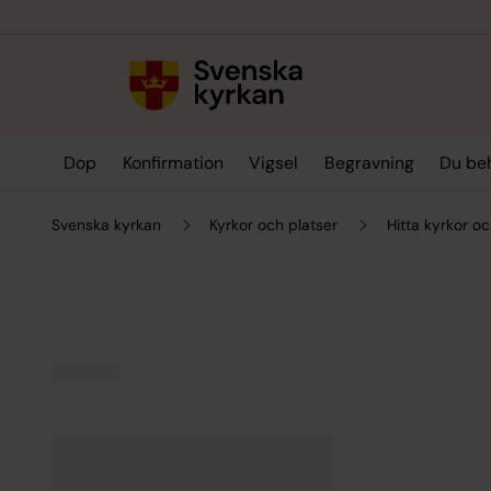
Till innehållet
Till undermeny
Dop
Konfirmation
Vigsel
Begravning
Du be
Svenska kyrkan
Kyrkor och platser
Hitta kyrkor oc