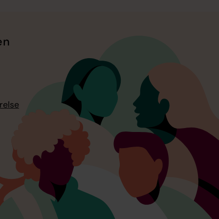
en
relse