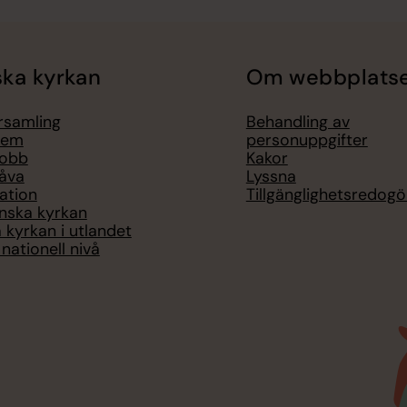
ka kyrkan
Om webbplats
örsamling
Behandling av
lem
personuppgifter
jobb
Kakor
åva
Lyssna
ation
Tillgänglighetsredogö
nska kyrkan
 kyrkan i utlandet
nationell nivå