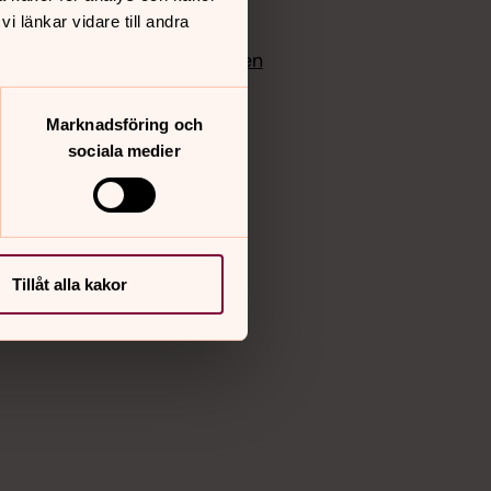
edlem
Instagram
 länkar vidare till andra
Vimeo
yrkan
Bloggportalen
Marknadsföring och
sociala medier
Tillåt alla kakor