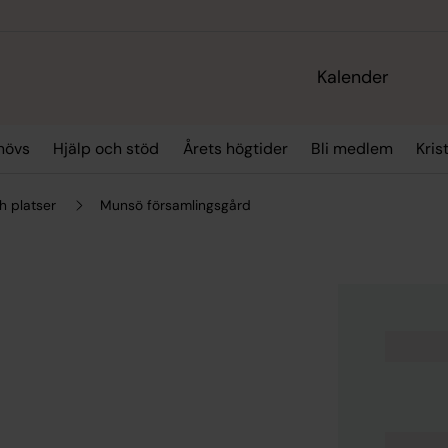
Kalender
hövs
Hjälp och stöd
Årets högtider
Bli medlem
Kris
h platser
Munsö församlingsgård