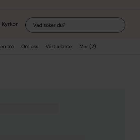
Sök
Kyrkor
Mer (2)
ten tro
Om oss
Vårt arbete