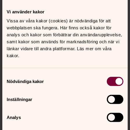
Kontakt
Vi använder kakor
Vissa av våra kakor (cookies) är nödvändiga för att
webbplatsen ska fungera. Här finns också kakor för
Kalender
analys och kakor som förbättrar din användarupplevelse,
samt kakor som används för marknadsföring och när vi
länkar vidare till andra plattformar. Läs mer om våra
Hitta snabbt
kakor.
Sociala kanaler
Samtyckesval
Nödvändiga kakor
Inställningar
Analys
Jourhavande präst