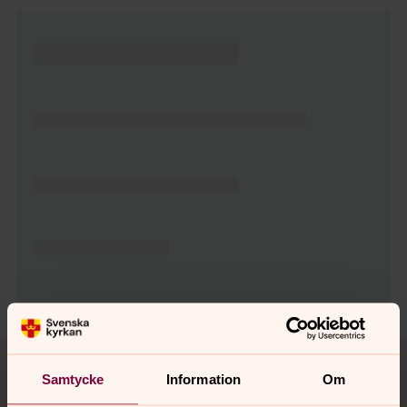
Tillbaka till toppen
Tillbaka till innehållet
Samtycke
Information
Om