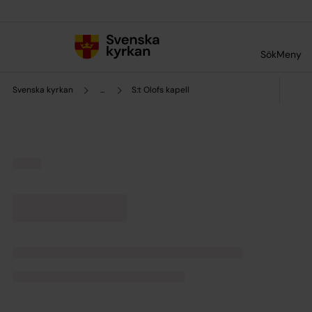
Till innehållet
Till undermeny
Sök
Meny
Svenska kyrkan
...
S:t Olofs kapell