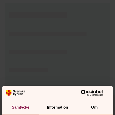
Tillbaka till toppen
Tillbaka till innehållet
Samtycke
Information
Om