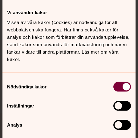
Kontakt
Vi använder kakor
Vissa av våra kakor (cookies) är nödvändiga för att
webbplatsen ska fungera. Här finns också kakor för
Kalender
analys och kakor som förbättrar din användarupplevelse,
samt kakor som används för marknadsföring och när vi
länkar vidare till andra plattformar. Läs mer om våra
Hitta snabbt
kakor.
Sociala kanaler
Samtyckesval
Nödvändiga kakor
Inställningar
Analys
Jourhavande präst