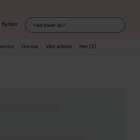
Sök
Kyrkor
Mer (2)
ten tro
Om oss
Vårt arbete