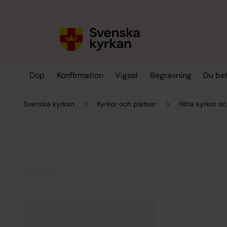
Till innehållet
Till undermeny
Dop
Konfirmation
Vigsel
Begravning
Du be
Svenska kyrkan
Kyrkor och platser
Hitta kyrkor oc