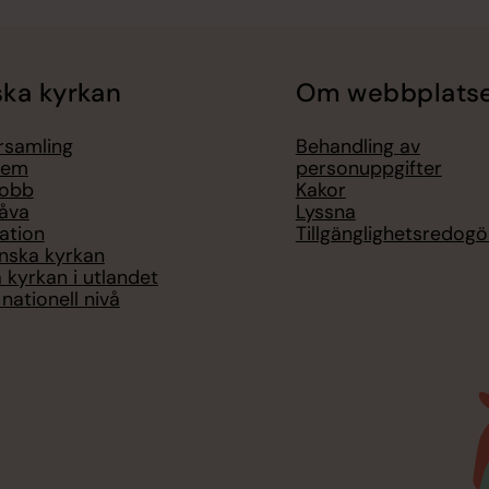
ka kyrkan
Om webbplats
örsamling
Behandling av
lem
personuppgifter
jobb
Kakor
åva
Lyssna
ation
Tillgänglighetsredogö
nska kyrkan
 kyrkan i utlandet
nationell nivå