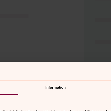
Information
er
Hitta snabbt
Hjälp och stöd
 11.00