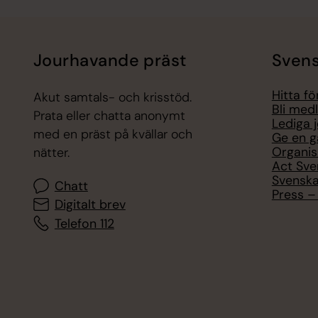
Jourhavande präst
Svens
Hitta f
Akut samtals- och krisstöd.
Bli med
Prata eller chatta anonymt
Lediga 
med en präst på kvällar och
Ge en g
Organis
nätter.
Act Sve
Svenska
Chatt
Press – 
Digitalt brev
Telefon 112