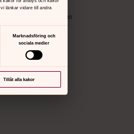
å kakor för analys och kakor
edlem
Instagram
 länkar vidare till andra
Vimeo
yrkan
Bloggportalen
Marknadsföring och
sociala medier
Tillåt alla kakor