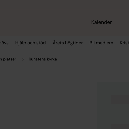
Kalender
hövs
Hjälp och stöd
Årets högtider
Bli medlem
Kris
h platser
Runstens kyrka