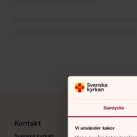
Tillbaka till toppen
Tillbaka till innehållet
Samtycke
Kontakt
Kalend
Vi använder kakor
Svenska kyrkan
11 augusti