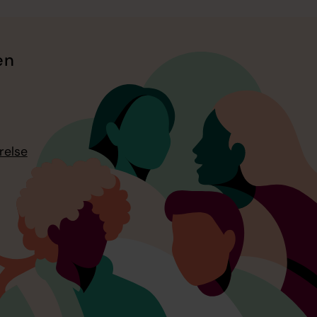
en
relse