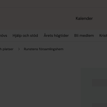
Kalender
hövs
Hjälp och stöd
Årets högtider
Bli medlem
Kris
h platser
Runstens församlingshem