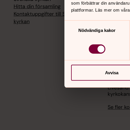
som förbättrar din användaru
Hitta din församling
Livesänd
plattformar. Läs mer om våra
kyrkokans
Kontaktuppgifter till Svenska
kyrkan
Samtyckesval
18 augusti
Nödvändiga kakor
Livesänd
kyrkokans
25 august
Livesänd
kyrkokans
Avvisa
1 septemb
Livesänd
kyrkokans
Se fler 