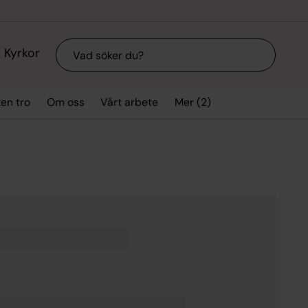
Sök
Kyrkor
Mer (2)
ten tro
Om oss
Vårt arbete