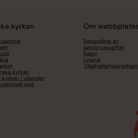
ka kyrkan
Om webbplats
örsamling
Behandling av
lem
personuppgifter
jobb
Kakor
åva
Lyssna
ation
Tillgänglighetsredogö
nska kyrkan
 kyrkan i utlandet
nationell nivå