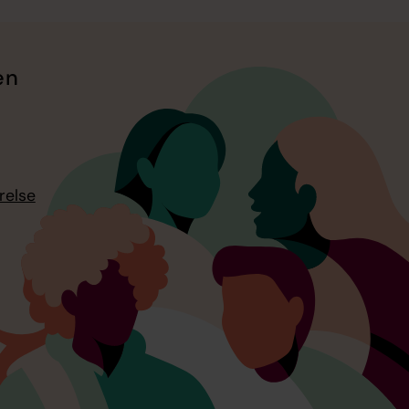
en
relse