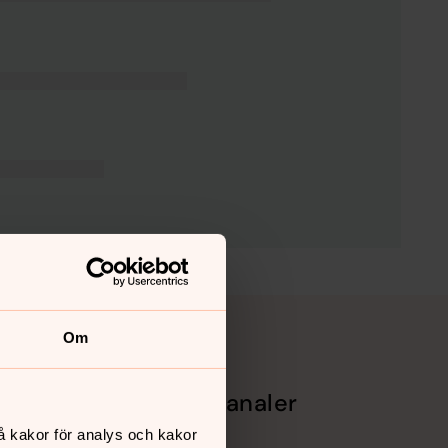
Om
Sociala kanaler
å kakor för analys och kakor
Facebook