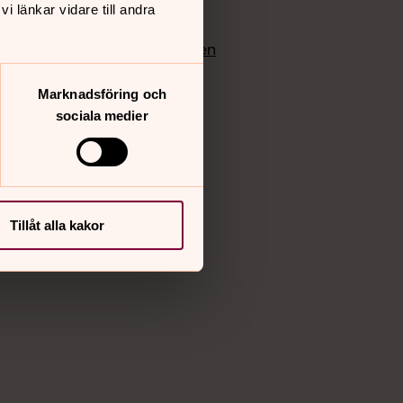
 länkar vidare till andra
edlem
Instagram
Vimeo
yrkan
Bloggportalen
Marknadsföring och
sociala medier
Tillåt alla kakor