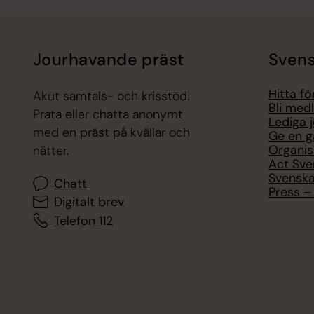
Jourhavande präst
Svens
Hitta f
Akut samtals- och krisstöd.
Bli med
Prata eller chatta anonymt
Lediga 
med en präst på kvällar och
Ge en g
Organis
nätter.
Act Sve
Svenska
Chatt
Press – 
Digitalt brev
Telefon 112