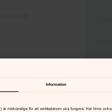
Information
er
Hitta snabbt
) är nödvändiga för att webbplatsen ska fungera. Här finns ocks
Hjälp och stöd
 11.00