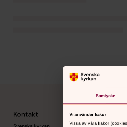
Tillbaka till toppen
Tillbaka till innehållet
Samtycke
Kontakt
Kalend
Vi använder kakor
Vissa av våra kakor (cookies
Svenska kyrkan
11 augusti