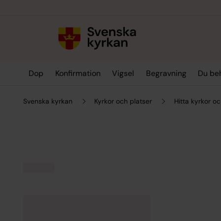
Till innehållet
Till undermeny
Dop
Konfirmation
Vigsel
Begravning
Du be
Svenska kyrkan
Kyrkor och platser
Hitta kyrkor oc