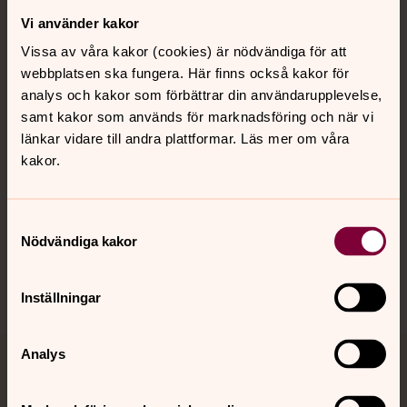
Vi använder kakor
Kontakt
Vissa av våra kakor (cookies) är nödvändiga för att
webbplatsen ska fungera. Här finns också kakor för
Kalender
analys och kakor som förbättrar din användarupplevelse,
samt kakor som används för marknadsföring och när vi
länkar vidare till andra plattformar. Läs mer om våra
kakor.
Hitta snabbt
Samtyckesval
Sociala kanaler
Nödvändiga kakor
Inställningar
Analys
Jourhavande präst