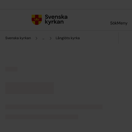
Till innehållet
Till undermeny
Sök
Meny
Svenska kyrkan
...
Långlöts kyrka