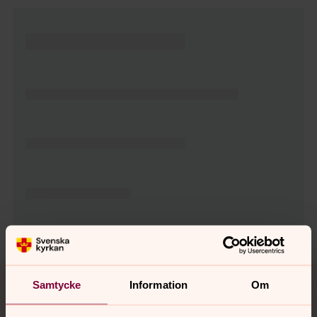
Tillbaka till toppen
Tillbaka till innehållet
Samtycke
Information
Om