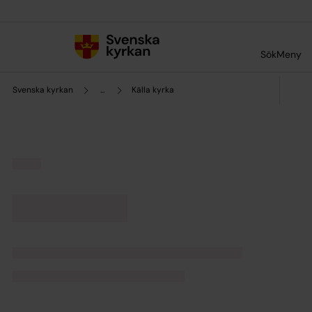
Till innehållet
Till undermeny
Sök
Meny
Svenska kyrkan
...
Källa kyrka