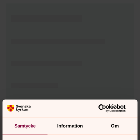
Tillbaka till toppen
Tillbaka till innehållet
Samtycke
Information
Om