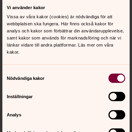
Vi använder kakor
Kontakt
Vissa av våra kakor (cookies) är nödvändiga för att
webbplatsen ska fungera. Här finns också kakor för
Kalender
analys och kakor som förbättrar din användarupplevelse,
samt kakor som används för marknadsföring och när vi
länkar vidare till andra plattformar. Läs mer om våra
kakor.
Hitta snabbt
Samtyckesval
Sociala kanaler
Nödvändiga kakor
Inställningar
Analys
Jourhavande präst