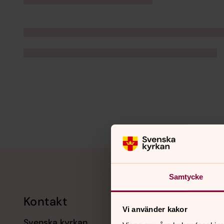
Tillbaka till toppen
Tillbaka till innehållet
Samtycke
Kontakt
Kalend
Vi använder kakor
Svenska kyrkan
11 augusti