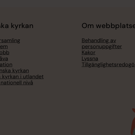
ka kyrkan
Om webbplats
örsamling
Behandling av
lem
personuppgifter
jobb
Kakor
åva
Lyssna
ation
Tillgänglighetsredogö
nska kyrkan
 kyrkan i utlandet
nationell nivå