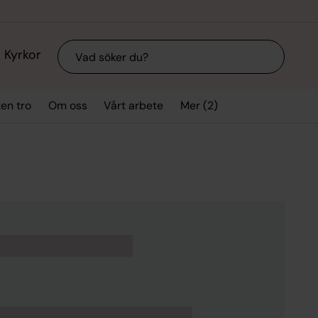
Sök
Kyrkor
Mer (2)
ten tro
Om oss
Vårt arbete