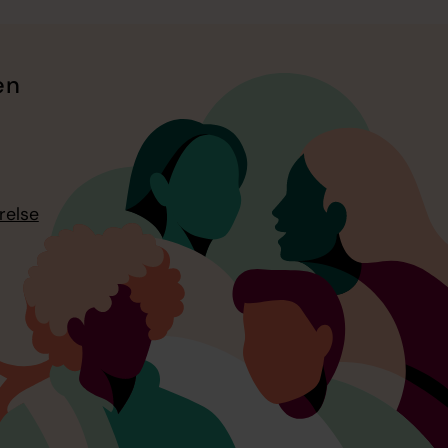
en
relse