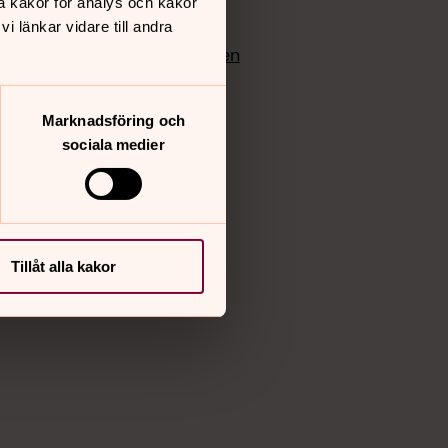
å kakor för analys och kakor
edlem
Instagram
 länkar vidare till andra
Vimeo
yrkan
Bloggportalen
Marknadsföring och
sociala medier
Tillåt alla kakor