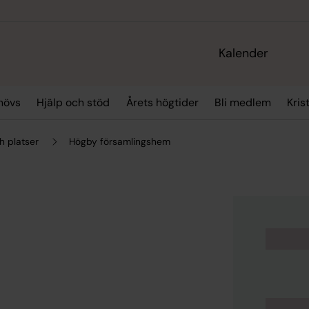
Kalender
hövs
Hjälp och stöd
Årets högtider
Bli medlem
Kris
h platser
Högby församlingshem