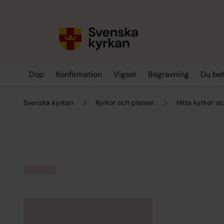
Till innehållet
Till undermeny
Dop
Konfirmation
Vigsel
Begravning
Du be
Svenska kyrkan
Kyrkor och platser
Hitta kyrkor oc