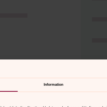
Information
er
Hitta snabbt
Hjälp och stöd
 11.00