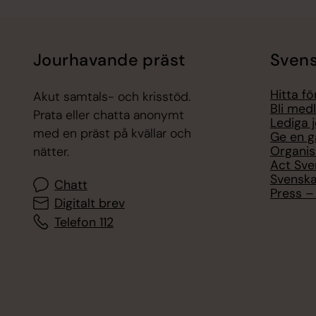
Jourhavande präst
Svens
Hitta f
Akut samtals- och krisstöd.
Bli med
Prata eller chatta anonymt
Lediga 
med en präst på kvällar och
Ge en g
Organis
nätter.
Act Sve
Svenska
Chatt
Press – 
Digitalt brev
Telefon 112