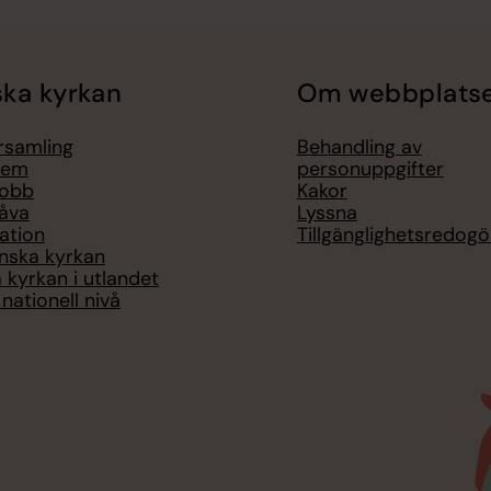
ka kyrkan
Om webbplats
örsamling
Behandling av
lem
personuppgifter
jobb
Kakor
åva
Lyssna
ation
Tillgänglighetsredogö
nska kyrkan
 kyrkan i utlandet
nationell nivå