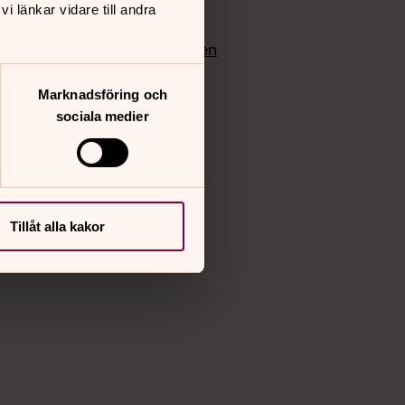
 länkar vidare till andra
edlem
Instagram
Vimeo
yrkan
Bloggportalen
Marknadsföring och
sociala medier
Tillåt alla kakor