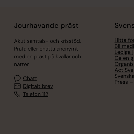
Jourhavande präst
Svens
Hitta f
Akut samtals- och krisstöd.
Bli med
Prata eller chatta anonymt
Lediga 
med en präst på kvällar och
Ge en g
Organis
nätter.
Act Sve
Svenska
Chatt
Press – 
Digitalt brev
Telefon 112