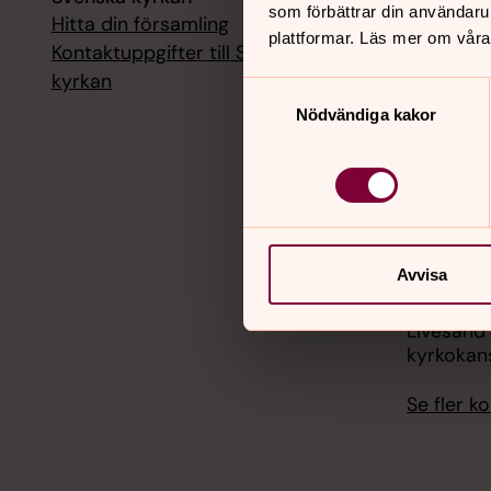
som förbättrar din användaru
Hitta din församling
Livesänd
plattformar. Läs mer om våra
kyrkokans
Kontaktuppgifter till Svenska
kyrkan
Samtyckesval
18 augusti
Nödvändiga kakor
Livesänd
kyrkokans
25 august
Livesänd
kyrkokans
Avvisa
1 septemb
Livesänd
kyrkokans
Se fler 