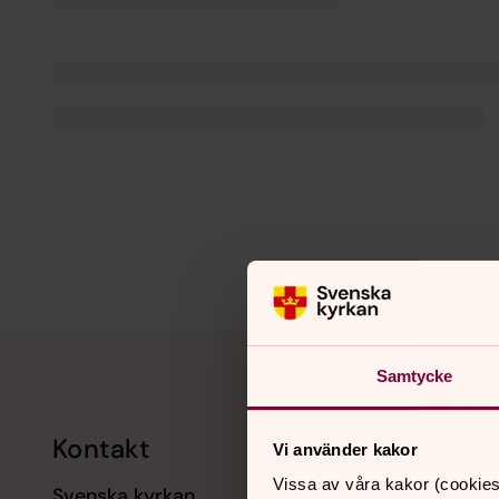
Tillbaka till toppen
Tillbaka till innehållet
Samtycke
Kontakt
Kalend
Vi använder kakor
Vissa av våra kakor (cookies
Svenska kyrkan
11 augusti