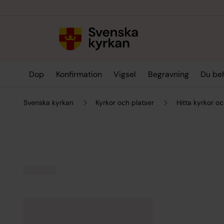
Till innehållet
Till undermeny
Dop
Konfirmation
Vigsel
Begravning
Du be
Svenska kyrkan
Kyrkor och platser
Hitta kyrkor oc