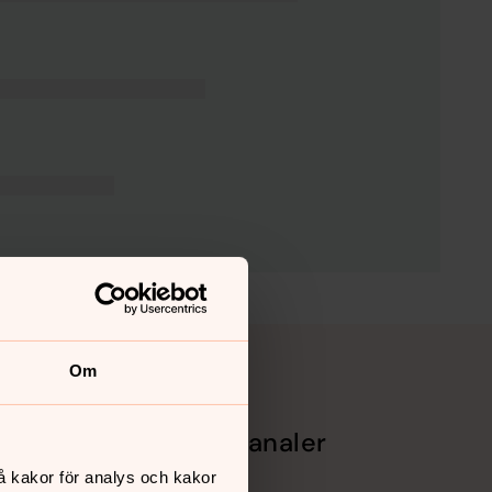
Om
Sociala kanaler
å kakor för analys och kakor
Facebook