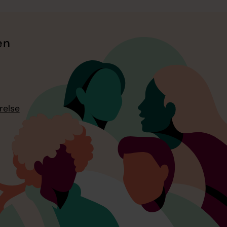
en
relse