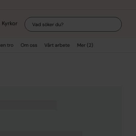
Sök
Kyrkor
Mer (2)
ten tro
Om oss
Vårt arbete