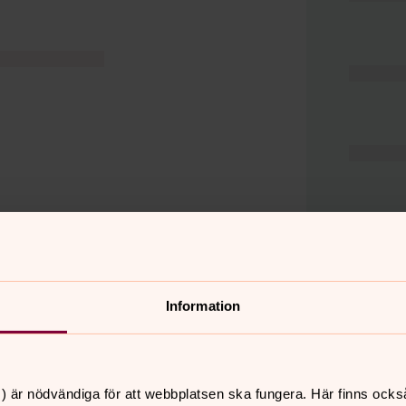
Information
er
Hitta snabbt
) är nödvändiga för att webbplatsen ska fungera. Här finns ocks
Hjälp och stöd
 11.00