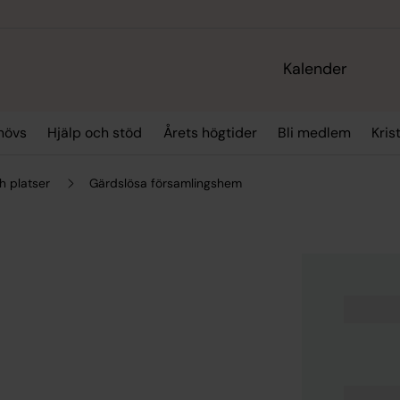
Kalender
hövs
Hjälp och stöd
Årets högtider
Bli medlem
Kris
h platser
Gärdslösa församlingshem