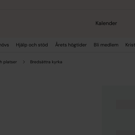
Kalender
hövs
Hjälp och stöd
Årets högtider
Bli medlem
Kris
h platser
Bredsättra kyrka