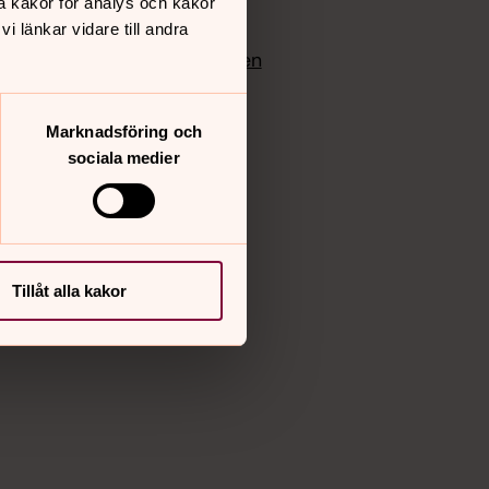
å kakor för analys och kakor
edlem
Instagram
 länkar vidare till andra
Vimeo
yrkan
Bloggportalen
Marknadsföring och
sociala medier
Tillåt alla kakor