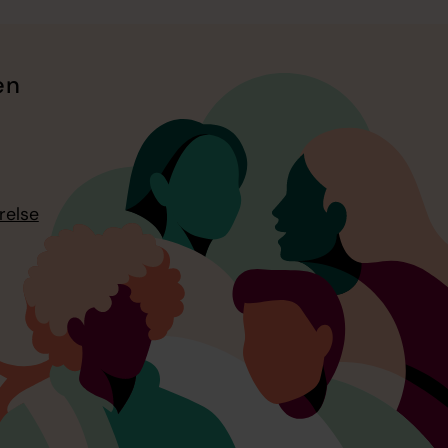
en
relse