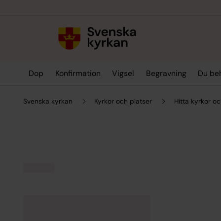
Till innehållet
Till undermeny
Dop
Konfirmation
Vigsel
Begravning
Du be
Svenska kyrkan
Kyrkor och platser
Hitta kyrkor oc