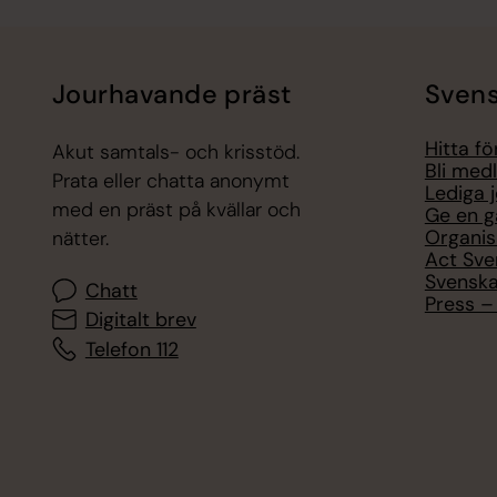
Jourhavande präst
Svens
Hitta f
Akut samtals- och krisstöd.
Bli med
Prata eller chatta anonymt
Lediga 
med en präst på kvällar och
Ge en g
Organis
nätter.
Act Sve
Svenska
Chatt
Press – 
Digitalt brev
Telefon 112