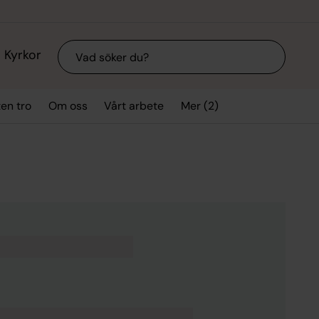
Sök
Kyrkor
Mer (2)
ten tro
Om oss
Vårt arbete