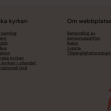
ka kyrkan
Om webbplats
örsamling
Behandling av
lem
personuppgifter
jobb
Kakor
åva
Lyssna
ation
Tillgänglighetsredogö
nska kyrkan
 kyrkan i utlandet
nationell nivå