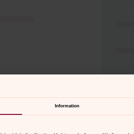
Information
er
Hitta snabbt
Hjälp och stöd
 11.00