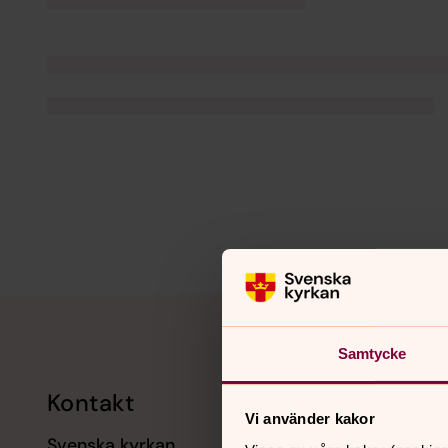
Tillbaka till toppen
Tillbaka till innehållet
Samtycke
Kontakt
Kalend
Vi använder kakor
Svenska kyrkan
11 augusti