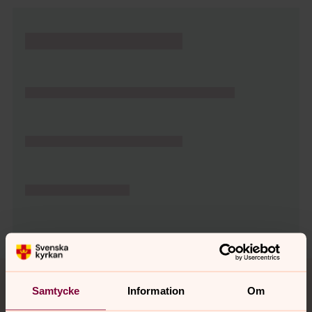
Tillbaka till toppen
Tillbaka till innehållet
Samtycke
Information
Om