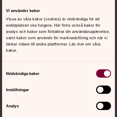
Kontakt
Vi använder kakor
Vissa av våra kakor (cookies) är nödvändiga för att
webbplatsen ska fungera. Här finns också kakor för
Kalender
analys och kakor som förbättrar din användarupplevelse,
samt kakor som används för marknadsföring och när vi
länkar vidare till andra plattformar. Läs mer om våra
Hitta snabbt
kakor.
Sociala kanaler
Samtyckesval
Nödvändiga kakor
Inställningar
Analys
Jourhavande präst