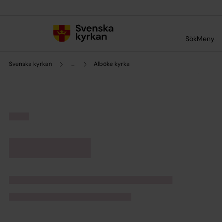
Till innehållet
Till undermeny
Sök
Meny
Svenska kyrkan
...
Alböke kyrka