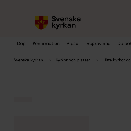
Till innehållet
Till undermeny
Dop
Konfirmation
Vigsel
Begravning
Du be
Svenska kyrkan
Kyrkor och platser
Hitta kyrkor oc