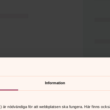
Information
er
Hitta snabbt
) är nödvändiga för att webbplatsen ska fungera. Här finns ocks
Hjälp och stöd
 11.00