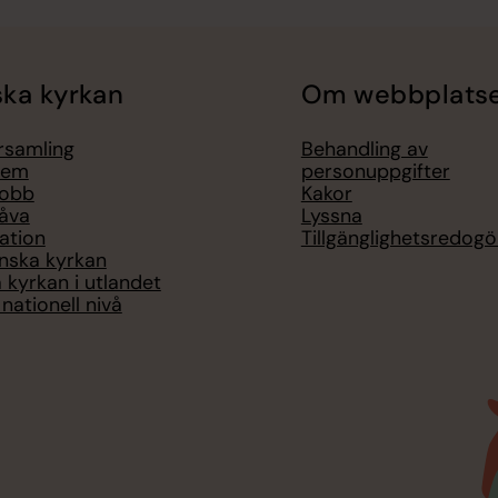
ka kyrkan
Om webbplats
örsamling
Behandling av
lem
personuppgifter
jobb
Kakor
åva
Lyssna
ation
Tillgänglighetsredogö
nska kyrkan
 kyrkan i utlandet
nationell nivå