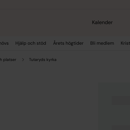
Kalender
hövs
Hjälp och stöd
Årets högtider
Bli medlem
Kris
h platser
Tutaryds kyrka