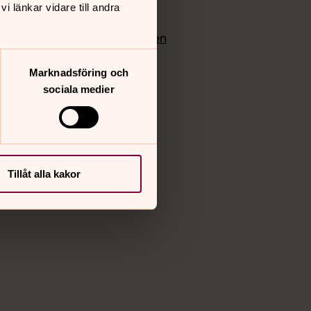
 länkar vidare till andra
edlem
Instagram
Vimeo
yrkan
Bloggportalen
Marknadsföring och
sociala medier
Tillåt alla kakor