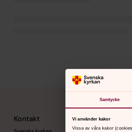
Tillbaka till toppen
Tillbaka till innehållet
Samtycke
Kontakt
Kalend
Vi använder kakor
Vissa av våra kakor (cookies
Svenska kyrkan
11 augusti