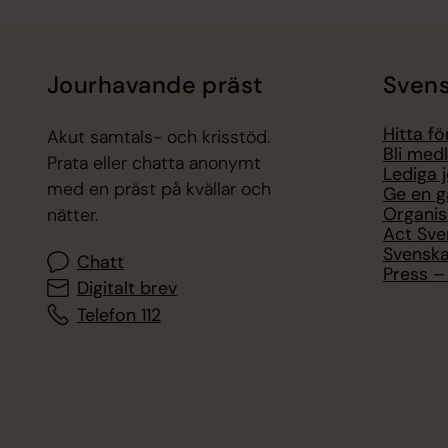
Jourhavande präst
Svens
Hitta f
Akut samtals- och krisstöd.
Bli med
Prata eller chatta anonymt
Lediga 
med en präst på kvällar och
Ge en g
Organis
nätter.
Act Sve
Svenska
Chatt
Press – 
Digitalt brev
Telefon 112