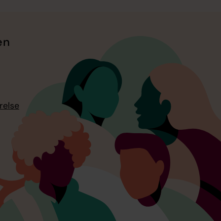
en
relse