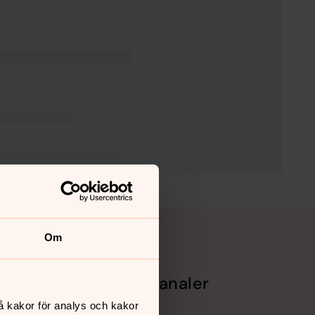
Om
Sociala kanaler
å kakor för analys och kakor
Facebook