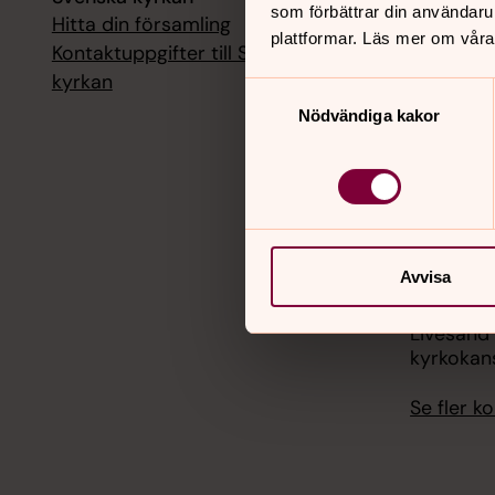
som förbättrar din användaru
Hitta din församling
Livesänd
plattformar. Läs mer om våra
kyrkokans
Kontaktuppgifter till Svenska
kyrkan
Samtyckesval
18 augusti
Nödvändiga kakor
Livesänd
kyrkokans
25 august
Livesänd
kyrkokans
Avvisa
1 septemb
Livesänd
kyrkokans
Se fler 