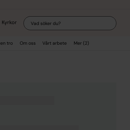
Sök
Kyrkor
Mer (2)
ten tro
Om oss
Vårt arbete