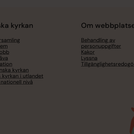
ka kyrkan
Om webbplats
örsamling
Behandling av
lem
personuppgifter
jobb
Kakor
åva
Lyssna
ation
Tillgänglighetsredogö
nska kyrkan
 kyrkan i utlandet
nationell nivå