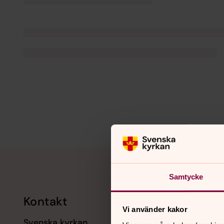
Tillbaka till toppen
Tillbaka till innehållet
Samtycke
Kontakt
Kalend
Vi använder kakor
Svenska kyrkan
11 augusti