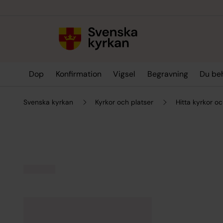
Till innehållet
Till undermeny
Dop
Konfirmation
Vigsel
Begravning
Du be
Svenska kyrkan
Kyrkor och platser
Hitta kyrkor oc