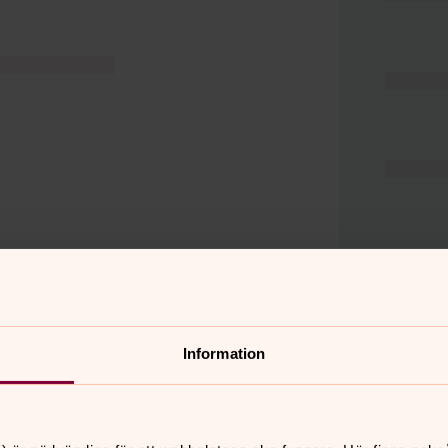
Information
er
Hitta snabbt
Hjälp och stöd
 11.00