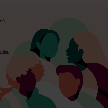
en
relse