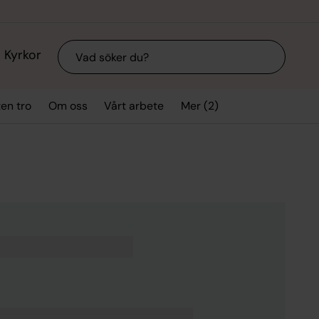
Sök
Kyrkor
Mer (2)
ten tro
Om oss
Vårt arbete