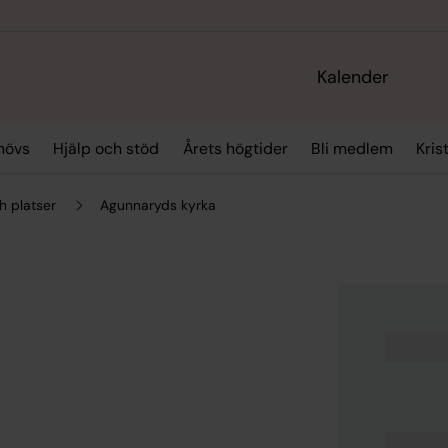
Kalender
hövs
Hjälp och stöd
Årets högtider
Bli medlem
Kris
h platser
Agunnaryds kyrka