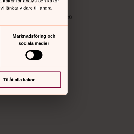
å kakor för analys och kakor
edlem
Instagram
 länkar vidare till andra
Vimeo
yrkan
Bloggportalen
Marknadsföring och
sociala medier
Tillåt alla kakor