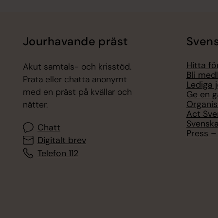
Jourhavande präst
Svens
Hitta f
Akut samtals- och krisstöd.
Bli med
Prata eller chatta anonymt
Lediga 
med en präst på kvällar och
Ge en g
Organis
nätter.
Act Sve
Svenska
Chatt
Press – 
Digitalt brev
Telefon 112