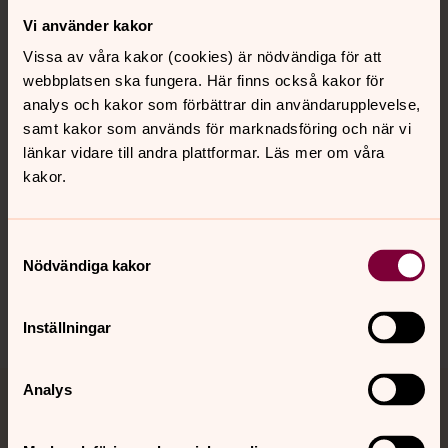
Vi använder kakor
Kontakt
Vissa av våra kakor (cookies) är nödvändiga för att
webbplatsen ska fungera. Här finns också kakor för
Kalender
analys och kakor som förbättrar din användarupplevelse,
samt kakor som används för marknadsföring och när vi
länkar vidare till andra plattformar. Läs mer om våra
kakor.
Hitta snabbt
Samtyckesval
Sociala kanaler
Nödvändiga kakor
Inställningar
Analys
Jourhavande präst