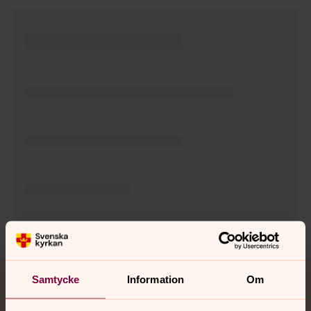
Tillbaka till toppen
Tillbaka till innehållet
Samtycke
Information
Om