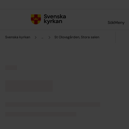
Till innehållet
Till undermeny
Sök
Meny
Svenska kyrkan
...
St Olovsgården, Stora salen