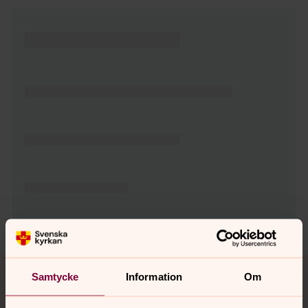
Tillbaka till toppen
Tillbaka till innehållet
Samtycke
Information
Om