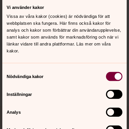
Vi använder kakor
Kontakt
Vissa av våra kakor (cookies) är nödvändiga för att
webbplatsen ska fungera. Här finns också kakor för
Kalender
analys och kakor som förbättrar din användarupplevelse,
samt kakor som används för marknadsföring och när vi
länkar vidare till andra plattformar. Läs mer om våra
kakor.
Hitta snabbt
Samtyckesval
Sociala kanaler
Nödvändiga kakor
Inställningar
Analys
Jourhavande präst