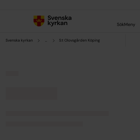
Till innehållet
Till undermeny
Sök
Meny
Svenska kyrkan
...
S:t Olovsgården Köping