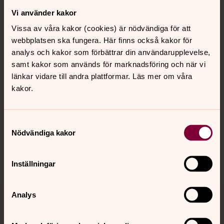
Vi använder kakor
Kontakt
Vissa av våra kakor (cookies) är nödvändiga för att
webbplatsen ska fungera. Här finns också kakor för
Kalender
analys och kakor som förbättrar din användarupplevelse,
samt kakor som används för marknadsföring och när vi
länkar vidare till andra plattformar. Läs mer om våra
kakor.
Hitta snabbt
Samtyckesval
Sociala kanaler
Nödvändiga kakor
Inställningar
Analys
Jourhavande präst