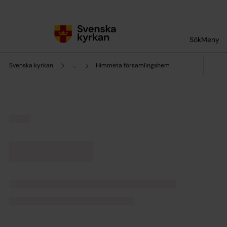
Till innehållet
Till undermeny
Sök
Meny
Svenska kyrkan
...
Himmeta församlingshem