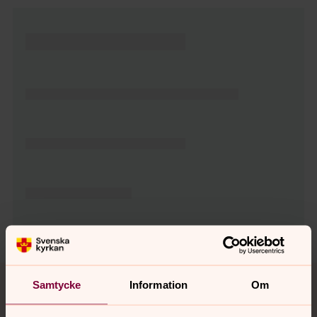
Tillbaka till toppen
Tillbaka till innehållet
Samtycke
Information
Om