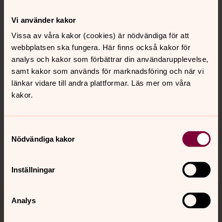
Kontakt
Vi använder kakor
Vissa av våra kakor (cookies) är nödvändiga för att
webbplatsen ska fungera. Här finns också kakor för
Kalender
analys och kakor som förbättrar din användarupplevelse,
samt kakor som används för marknadsföring och när vi
länkar vidare till andra plattformar. Läs mer om våra
Hitta snabbt
kakor.
Sociala kanaler
Samtyckesval
Nödvändiga kakor
Inställningar
Analys
Jourhavande präst