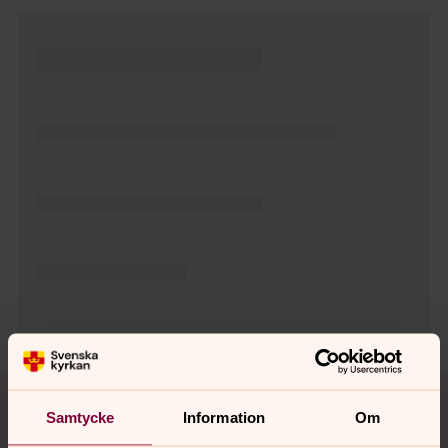
Tillbaka till toppen
Tillbaka till innehållet
Samtycke
Information
Om