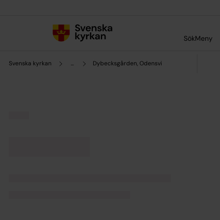
Till innehållet
Till undermeny
Sök
Meny
Svenska kyrkan
...
Dybecksgården, Odensvi