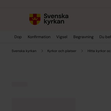
Till innehållet
Till undermeny
Dop
Konfirmation
Vigsel
Begravning
Du be
Svenska kyrkan
Kyrkor och platser
Hitta kyrkor oc