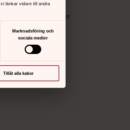
edlem
Instagram
 länkar vidare till andra
Vimeo
yrkan
Bloggportalen
Marknadsföring och
sociala medier
Tillåt alla kakor