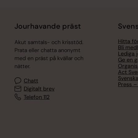
Jourhavande präst
Svens
Hitta f
Akut samtals- och krisstöd.
Bli med
Prata eller chatta anonymt
Lediga 
med en präst på kvällar och
Ge en g
Organis
nätter.
Act Sve
Svenska
Chatt
Press – 
Digitalt brev
Telefon 112