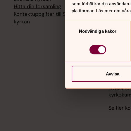
som förbättrar din användaru
Hitta din församling
Livesänd
plattformar. Läs mer om våra
kyrkokans
Kontaktuppgifter till Svenska
kyrkan
Samtyckesval
18 augusti
Nödvändiga kakor
Livesänd
kyrkokans
25 august
Livesänd
kyrkokans
Avvisa
1 septemb
Livesänd
kyrkokans
Se fler 