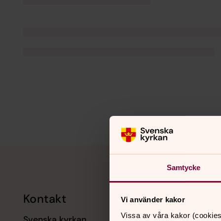
Tillbaka till toppen
Tillbaka till innehållet
Samtycke
Kontakt
Kalend
Vi använder kakor
Vissa av våra kakor (cookies
Svenska kyrkan
11 augusti