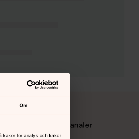
Om
Sociala kanaler
å kakor för analys och kakor
Facebook