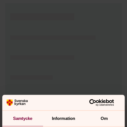
Tillbaka till toppen
Tillbaka till innehållet
Samtycke
Information
Om