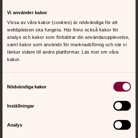
Kontakt
Vi använder kakor
Vissa av våra kakor (cookies) är nödvändiga för att
webbplatsen ska fungera. Här finns också kakor för
Kalender
analys och kakor som förbättrar din användarupplevelse,
samt kakor som används för marknadsföring och när vi
länkar vidare till andra plattformar. Läs mer om våra
Hitta snabbt
kakor.
Sociala kanaler
Samtyckesval
Nödvändiga kakor
Inställningar
Analys
Jourhavande präst