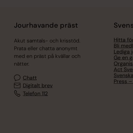
Jourhavande präst
Svens
Hitta f
Akut samtals- och krisstöd.
Bli med
Prata eller chatta anonymt
Lediga 
med en präst på kvällar och
Ge en g
Organis
nätter.
Act Sve
Svenska
Chatt
Press – 
Digitalt brev
Telefon 112