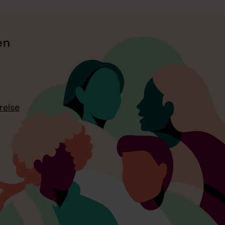
en
relse