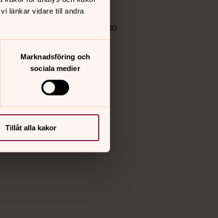
edlem
Instagram
 länkar vidare till andra
Vimeo
yrkan
Bloggportalen
Marknadsföring och
sociala medier
Tillåt alla kakor