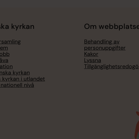
ka kyrkan
Om webbplats
örsamling
Behandling av
lem
personuppgifter
jobb
Kakor
åva
Lyssna
ation
Tillgänglighetsredogö
nska kyrkan
 kyrkan i utlandet
nationell nivå