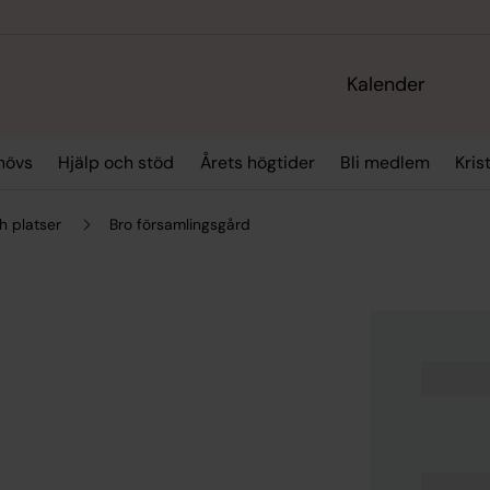
Kalender
hövs
Hjälp och stöd
Årets högtider
Bli medlem
Kris
h platser
Bro församlingsgård