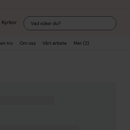
Sök
Kyrkor
Mer (2)
ten tro
Om oss
Vårt arbete