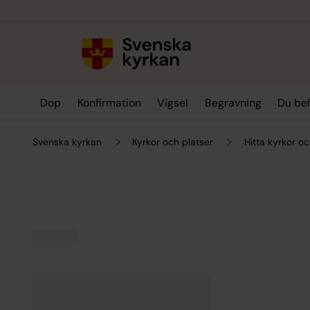
Till innehållet
Till undermeny
Dop
Konfirmation
Vigsel
Begravning
Du be
Svenska kyrkan
Kyrkor och platser
Hitta kyrkor oc