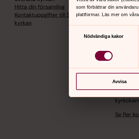
Hitta din församling
Livesänd
som förbättrar din användaru
kyrkokans
Kontaktuppgifter till Svenska
plattformar. Läs mer om våra
kyrkan
18 augusti
Samtyckesval
Livesänd
Nödvändiga kakor
kyrkokans
25 august
Livesänd
kyrkokans
Avvisa
1 septemb
Livesänd
kyrkokans
Se fler 