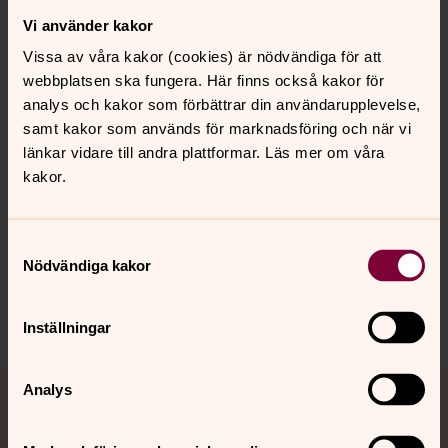
Vi använder kakor
Kontakt
Vissa av våra kakor (cookies) är nödvändiga för att
webbplatsen ska fungera. Här finns också kakor för
Kalender
analys och kakor som förbättrar din användarupplevelse,
samt kakor som används för marknadsföring och när vi
länkar vidare till andra plattformar. Läs mer om våra
kakor.
Hitta snabbt
Samtyckesval
Sociala kanaler
Nödvändiga kakor
Inställningar
Analys
Jourhavande präst