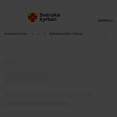
Till innehållet
Till undermeny
Sök
Meny
Svenska kyrkan
...
Äldreboenden i Kolsva