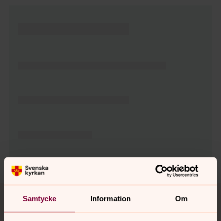
Tillbaka till toppen
Tillbaka till innehållet
Samtycke
Information
Om