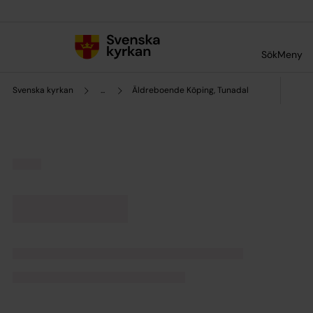
Till innehållet
Till undermeny
Sök
Meny
Svenska kyrkan
...
Äldreboende Köping, Tunadal