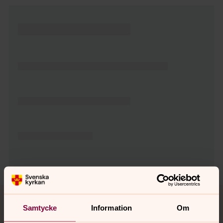
Tillbaka till toppen
Tillbaka till innehållet
Samtycke
Information
Om