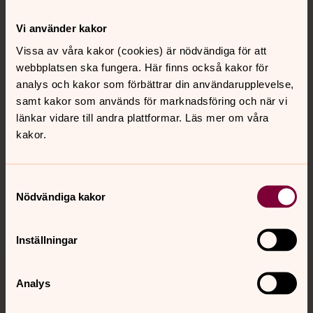
Kontakt
Vi använder kakor
Vissa av våra kakor (cookies) är nödvändiga för att
webbplatsen ska fungera. Här finns också kakor för
Kalender
analys och kakor som förbättrar din användarupplevelse,
samt kakor som används för marknadsföring och när vi
länkar vidare till andra plattformar. Läs mer om våra
Hitta snabbt
kakor.
Sociala kanaler
Samtyckesval
Nödvändiga kakor
Inställningar
Analys
Jourhavande präst