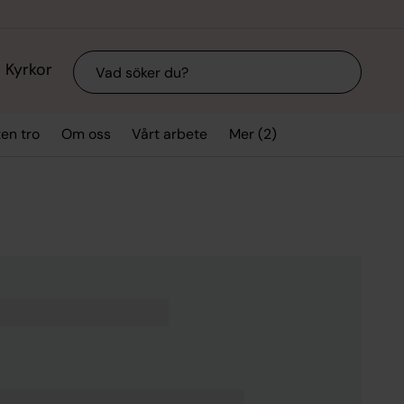
Sök
Kyrkor
Mer (2)
ten tro
Om oss
Vårt arbete