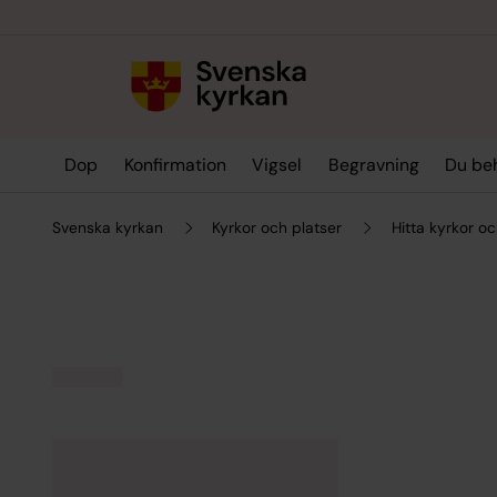
Till innehållet
Till undermeny
Dop
Konfirmation
Vigsel
Begravning
Du be
Svenska kyrkan
Kyrkor och platser
Hitta kyrkor oc