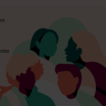
en
relse