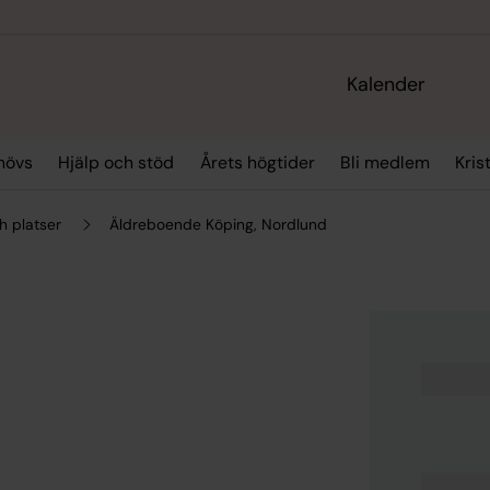
Kalender
hövs
Hjälp och stöd
Årets högtider
Bli medlem
Kris
h platser
Äldreboende Köping, Nordlund