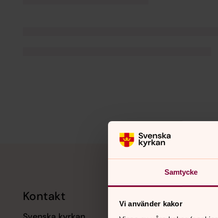
Tillbaka till toppen
Tillbaka till innehållet
Samtycke
Kontakt
Kalend
Vi använder kakor
Svenska kyrkan
11 augusti