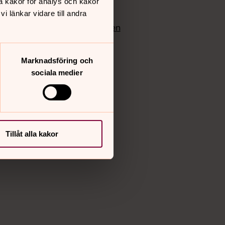
å kakor för analys och kakor
edlem
Instagram
 länkar vidare till andra
Vimeo
yrkan
Bloggportalen
Marknadsföring och
sociala medier
Tillåt alla kakor