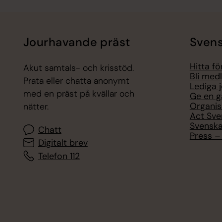
Jourhavande präst
Svens
Hitta f
Akut samtals- och krisstöd.
Bli med
Prata eller chatta anonymt
Lediga 
med en präst på kvällar och
Ge en g
Organis
nätter.
Act Sve
Svenska
Chatt
Press – 
Digitalt brev
Telefon 112