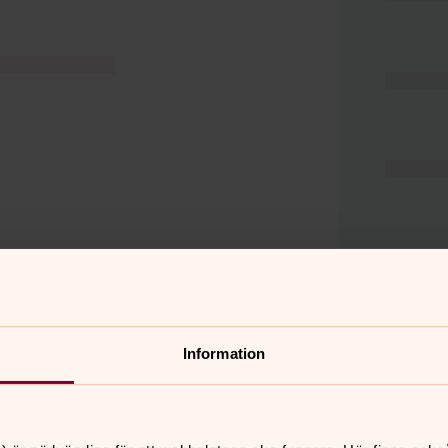
Information
er
Hitta snabbt
Hjälp och stöd
 11.00