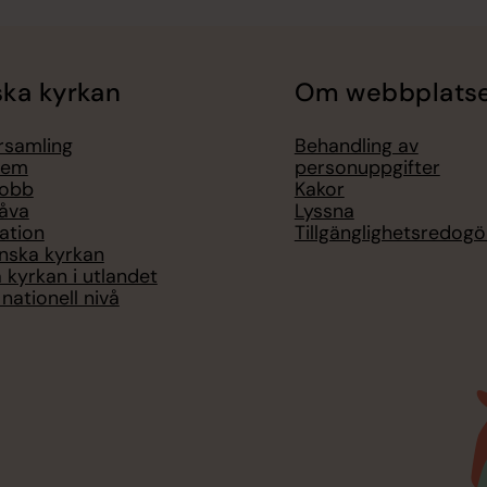
ka kyrkan
Om webbplats
örsamling
Behandling av
lem
personuppgifter
jobb
Kakor
åva
Lyssna
ation
Tillgänglighetsredogö
nska kyrkan
 kyrkan i utlandet
nationell nivå