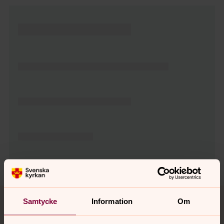
Tillbaka till toppen
Tillbaka till innehållet
Samtycke
Information
Om