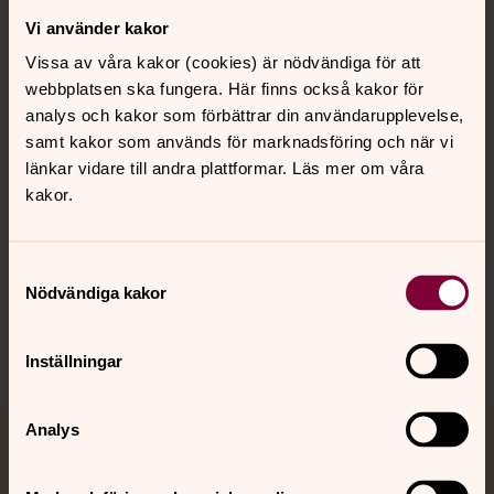
Vi använder kakor
Kontakt
Vissa av våra kakor (cookies) är nödvändiga för att
webbplatsen ska fungera. Här finns också kakor för
Kalender
analys och kakor som förbättrar din användarupplevelse,
samt kakor som används för marknadsföring och när vi
länkar vidare till andra plattformar. Läs mer om våra
kakor.
Hitta snabbt
Samtyckesval
Sociala kanaler
Nödvändiga kakor
Inställningar
Analys
Jourhavande präst