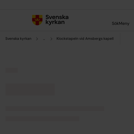
Till innehållet
Till undermeny
Sök
Meny
Svenska kyrkan
...
Klockstapeln vid Amsbergs kapell