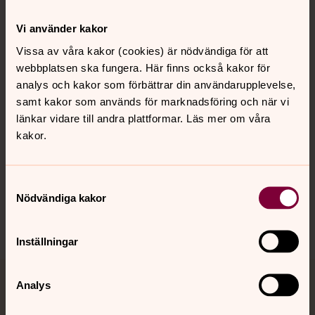
Kontakt
Vi använder kakor
Vissa av våra kakor (cookies) är nödvändiga för att
webbplatsen ska fungera. Här finns också kakor för
Kalender
analys och kakor som förbättrar din användarupplevelse,
samt kakor som används för marknadsföring och när vi
länkar vidare till andra plattformar. Läs mer om våra
Hitta snabbt
kakor.
Sociala kanaler
Samtyckesval
Nödvändiga kakor
Inställningar
Analys
Jourhavande präst