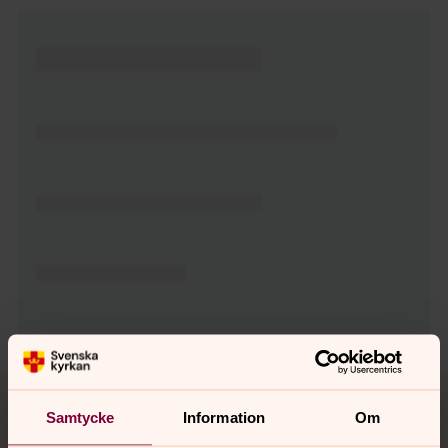
Tillbaka till toppen
Tillbaka till innehållet
Samtycke
Information
Om