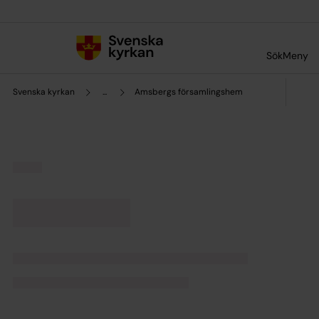
Till innehållet
Till undermeny
Sök
Meny
Svenska kyrkan
...
Amsbergs församlingshem