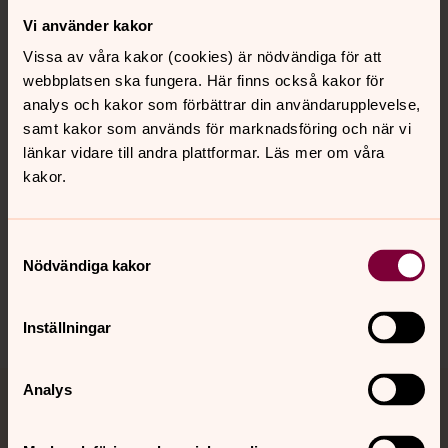
Vi använder kakor
Kontakt
Vissa av våra kakor (cookies) är nödvändiga för att
webbplatsen ska fungera. Här finns också kakor för
Kalender
analys och kakor som förbättrar din användarupplevelse,
samt kakor som används för marknadsföring och när vi
länkar vidare till andra plattformar. Läs mer om våra
kakor.
Hitta snabbt
Samtyckesval
Sociala kanaler
Nödvändiga kakor
Inställningar
Analys
Jourhavande präst