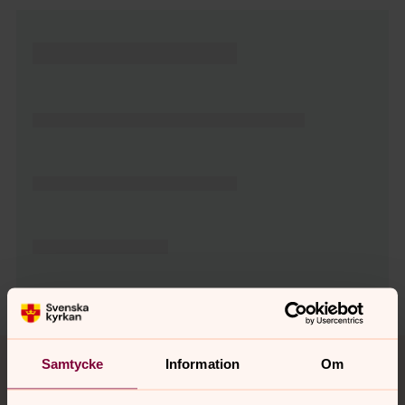
Tillbaka till toppen
Tillbaka till innehållet
Samtycke
Information
Om