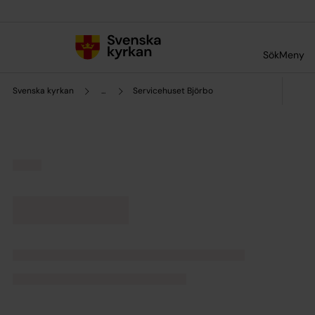
Till innehållet
Till undermeny
Sök
Meny
Svenska kyrkan
...
Servicehuset Björbo