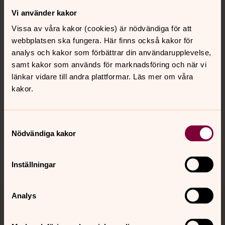
Vi använder kakor
Kontakt
Vissa av våra kakor (cookies) är nödvändiga för att
webbplatsen ska fungera. Här finns också kakor för
Kalender
analys och kakor som förbättrar din användarupplevelse,
samt kakor som används för marknadsföring och när vi
länkar vidare till andra plattformar. Läs mer om våra
kakor.
Hitta snabbt
Samtyckesval
Sociala kanaler
Nödvändiga kakor
Inställningar
Analys
Jourhavande präst