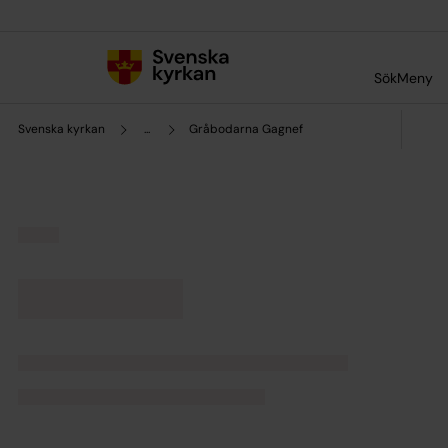
Till innehållet
Till undermeny
Sök
Meny
Svenska kyrkan
...
Gråbodarna Gagnef