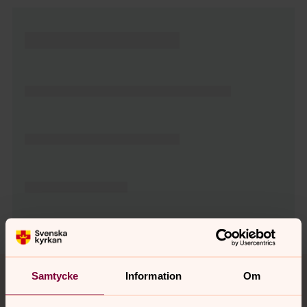
Tillbaka till toppen
Tillbaka till innehållet
Samtycke
Information
Om