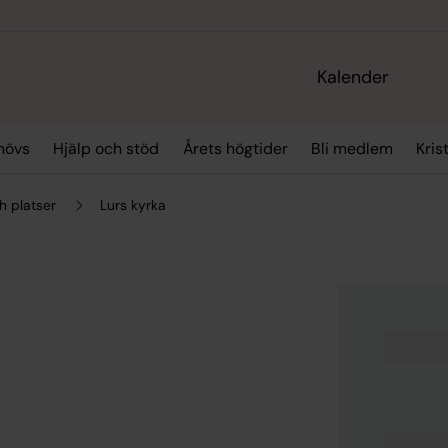
Kalender
hövs
Hjälp och stöd
Årets högtider
Bli medlem
Kris
h platser
Lurs kyrka