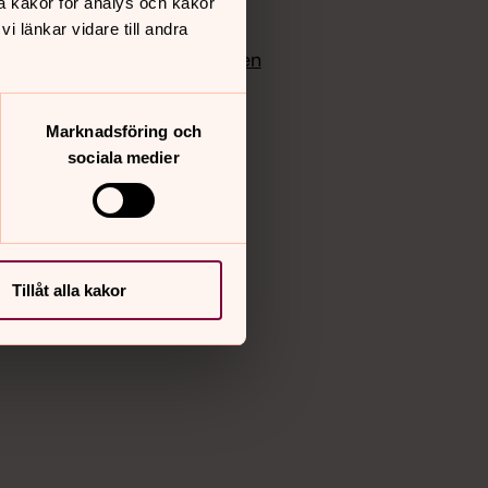
å kakor för analys och kakor
edlem
Instagram
 länkar vidare till andra
Vimeo
yrkan
Bloggportalen
Marknadsföring och
sociala medier
Tillåt alla kakor