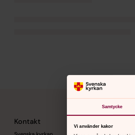
Tillbaka till toppen
Tillbaka till innehållet
Samtycke
Kontakt
Kalend
Vi använder kakor
Svenska kyrkan
11 augusti