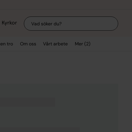
Sök
Kyrkor
Mer (2)
ten tro
Om oss
Vårt arbete