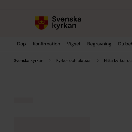
Till innehållet
Till undermeny
Dop
Konfirmation
Vigsel
Begravning
Du be
Svenska kyrkan
Kyrkor och platser
Hitta kyrkor oc