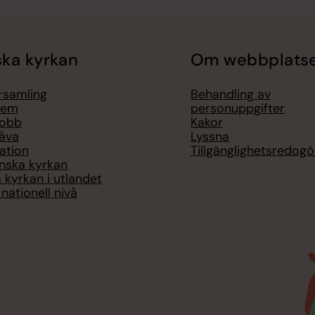
ka kyrkan
Om webbplats
örsamling
Behandling av
lem
personuppgifter
jobb
Kakor
åva
Lyssna
ation
Tillgänglighetsredogö
nska kyrkan
 kyrkan i utlandet
nationell nivå