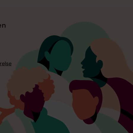
en
relse