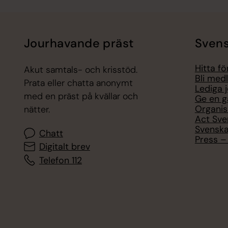
Jourhavande präst
Svens
Hitta f
Akut samtals- och krisstöd.
Bli med
Prata eller chatta anonymt
Lediga 
med en präst på kvällar och
Ge en g
Organis
nätter.
Act Sve
Svenska
Chatt
Press – 
Digitalt brev
Telefon 112