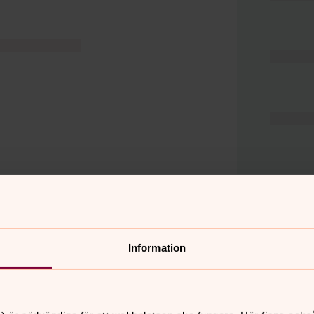
Information
er
Hitta snabbt
Hjälp och stöd
 11.00