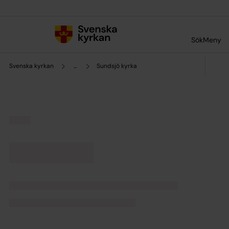
Till innehållet
Till undermeny
Sök
Meny
Svenska kyrkan
...
Sundsjö kyrka