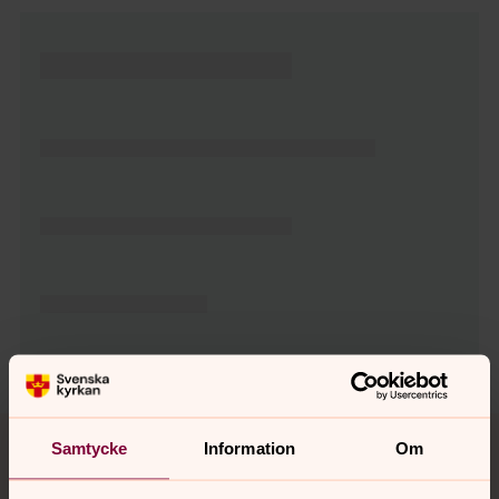
Tillbaka till toppen
Tillbaka till innehållet
Samtycke
Information
Om