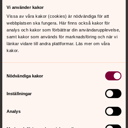
Vi använder kakor
Kontakt
Vissa av våra kakor (cookies) är nödvändiga för att
webbplatsen ska fungera. Här finns också kakor för
Kalender
analys och kakor som förbättrar din användarupplevelse,
samt kakor som används för marknadsföring och när vi
länkar vidare till andra plattformar. Läs mer om våra
kakor.
Hitta snabbt
Samtyckesval
Sociala kanaler
Nödvändiga kakor
Inställningar
Analys
Jourhavande präst