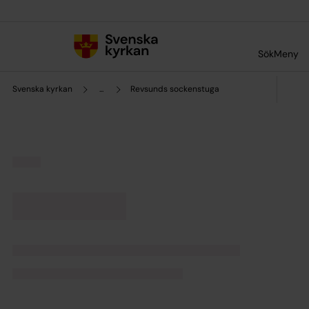
Till innehållet
Till undermeny
Sök
Meny
Svenska kyrkan
...
Revsunds sockenstuga