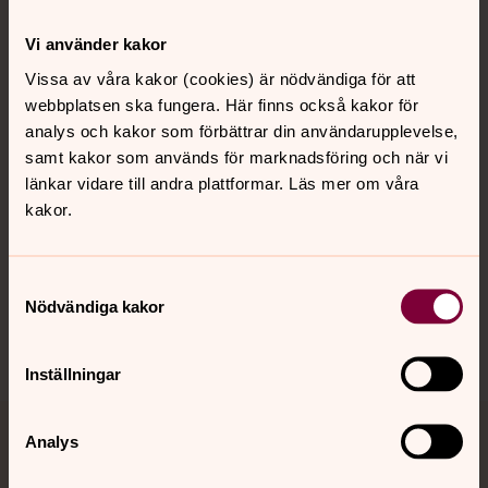
Kontakt
Vi använder kakor
Vissa av våra kakor (cookies) är nödvändiga för att
webbplatsen ska fungera. Här finns också kakor för
Kalender
analys och kakor som förbättrar din användarupplevelse,
samt kakor som används för marknadsföring och när vi
länkar vidare till andra plattformar. Läs mer om våra
Hitta snabbt
kakor.
Sociala kanaler
Samtyckesval
Nödvändiga kakor
Inställningar
Analys
Jourhavande präst