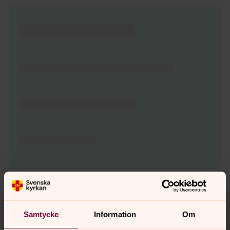
Tillbaka till toppen
Tillbaka till innehållet
Samtycke
Information
Om