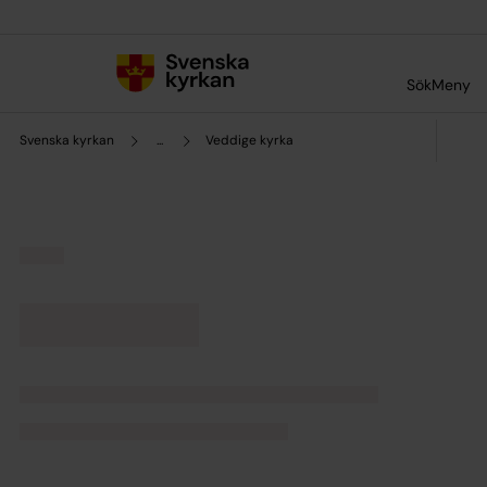
Till innehållet
Till undermeny
Sök
Meny
Svenska kyrkan
...
Veddige kyrka