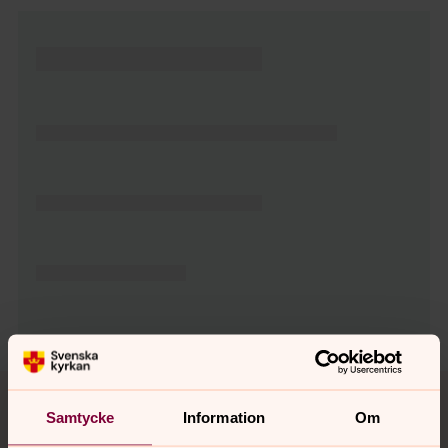
Tillbaka till toppen
Tillbaka till innehållet
Samtycke
Information
Om