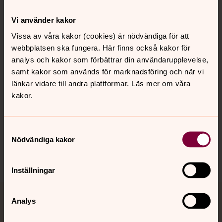
Kontakt
Vi använder kakor
Vissa av våra kakor (cookies) är nödvändiga för att
webbplatsen ska fungera. Här finns också kakor för
Kalender
analys och kakor som förbättrar din användarupplevelse,
samt kakor som används för marknadsföring och när vi
länkar vidare till andra plattformar. Läs mer om våra
Hitta snabbt
kakor.
Sociala kanaler
Samtyckesval
Nödvändiga kakor
Inställningar
Analys
Jourhavande präst