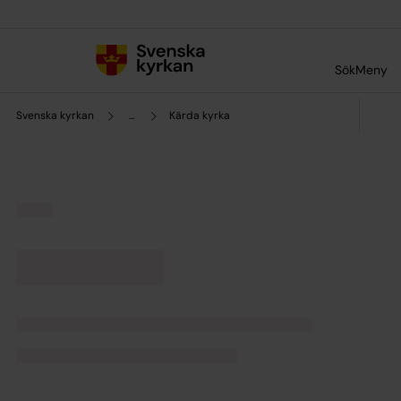
Till innehållet
Till undermeny
Sök
Meny
Svenska kyrkan
...
Kärda kyrka