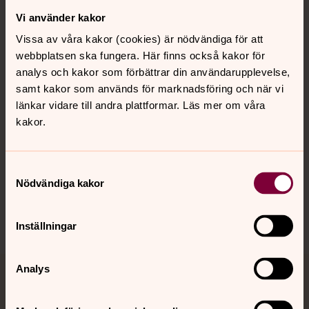
Vi använder kakor
Kontakt
Vissa av våra kakor (cookies) är nödvändiga för att
webbplatsen ska fungera. Här finns också kakor för
Kalender
analys och kakor som förbättrar din användarupplevelse,
samt kakor som används för marknadsföring och när vi
länkar vidare till andra plattformar. Läs mer om våra
kakor.
Hitta snabbt
Samtyckesval
Sociala kanaler
Nödvändiga kakor
Inställningar
Analys
Jourhavande präst