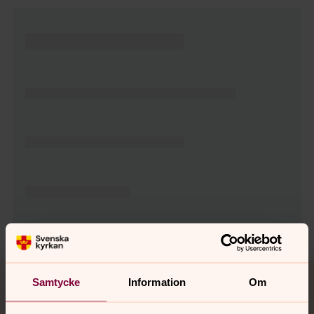
Tillbaka till toppen
Tillbaka till innehållet
Samtycke
Information
Om