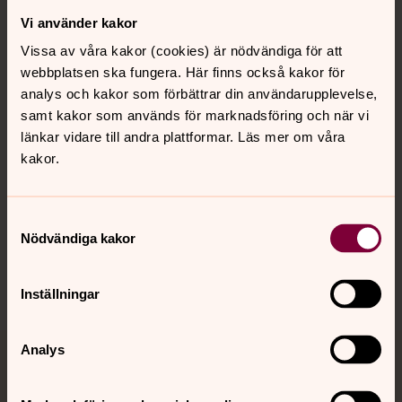
Vi använder kakor
Kontakt
Vissa av våra kakor (cookies) är nödvändiga för att
webbplatsen ska fungera. Här finns också kakor för
Kalender
analys och kakor som förbättrar din användarupplevelse,
samt kakor som används för marknadsföring och när vi
länkar vidare till andra plattformar. Läs mer om våra
kakor.
Hitta snabbt
Samtyckesval
Sociala kanaler
Nödvändiga kakor
Inställningar
Analys
Jourhavande präst