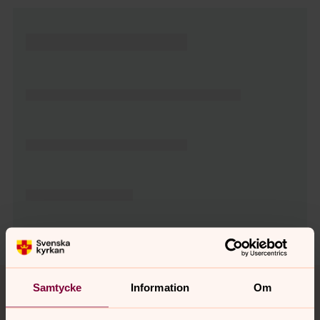
Tillbaka till toppen
Tillbaka till innehållet
Samtycke
Information
Om