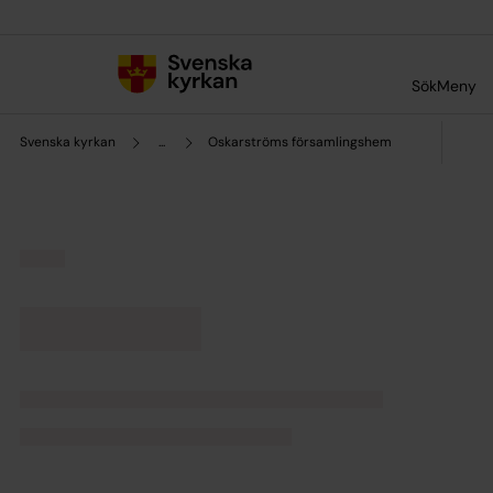
Till innehållet
Till undermeny
Sök
Meny
Svenska kyrkan
...
Oskarströms församlingshem