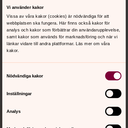
Vi använder kakor
Kontakt
Vissa av våra kakor (cookies) är nödvändiga för att
webbplatsen ska fungera. Här finns också kakor för
Kalender
analys och kakor som förbättrar din användarupplevelse,
samt kakor som används för marknadsföring och när vi
länkar vidare till andra plattformar. Läs mer om våra
kakor.
Hitta snabbt
Samtyckesval
Sociala kanaler
Nödvändiga kakor
Inställningar
Analys
Jourhavande präst