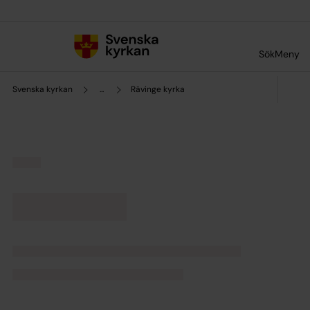
Till innehållet
Till undermeny
Sök
Meny
Svenska kyrkan
...
Rävinge kyrka