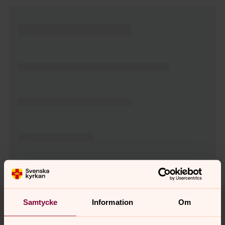
Tillbaka till toppen
Tillbaka till innehållet
Samtycke
Information
Om