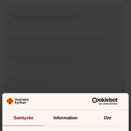
Tillbaka till toppen
Tillbaka till innehållet
Samtycke
Information
Om