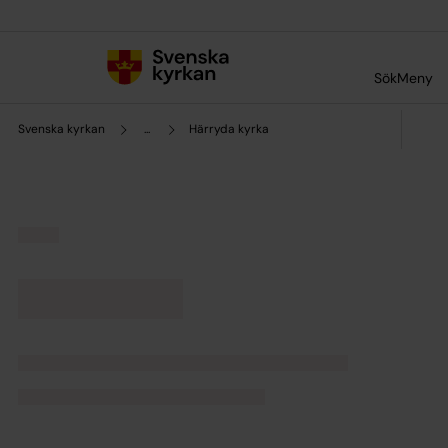
Till innehållet
Till undermeny
Sök
Meny
Svenska kyrkan
...
Härryda kyrka