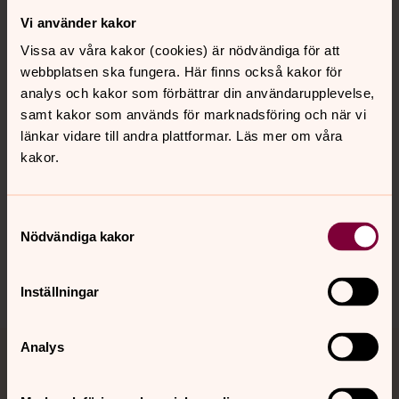
Vi använder kakor
Kontakt
Vissa av våra kakor (cookies) är nödvändiga för att
webbplatsen ska fungera. Här finns också kakor för
Kalender
analys och kakor som förbättrar din användarupplevelse,
samt kakor som används för marknadsföring och när vi
länkar vidare till andra plattformar. Läs mer om våra
kakor.
Hitta snabbt
Samtyckesval
Sociala kanaler
Nödvändiga kakor
Inställningar
Analys
Jourhavande präst