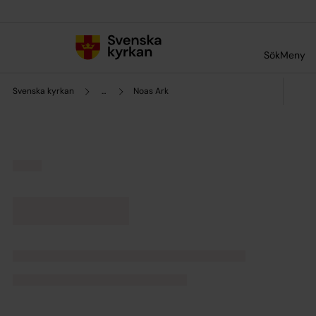
Till innehållet
Till undermeny
Sök
Meny
Svenska kyrkan
...
Noas Ark