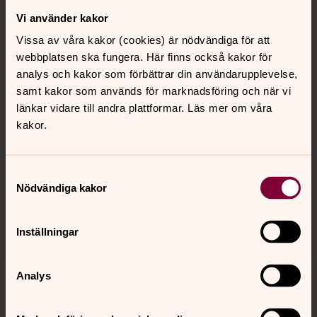
Vi använder kakor
Kontakt
Vissa av våra kakor (cookies) är nödvändiga för att
webbplatsen ska fungera. Här finns också kakor för
Kalender
analys och kakor som förbättrar din användarupplevelse,
samt kakor som används för marknadsföring och när vi
länkar vidare till andra plattformar. Läs mer om våra
kakor.
Hitta snabbt
Samtyckesval
Sociala kanaler
Nödvändiga kakor
Inställningar
Analys
Jourhavande präst