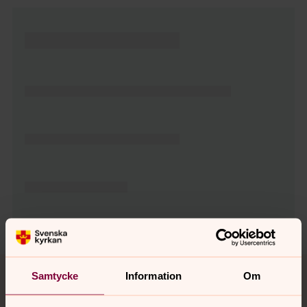
Tillbaka till toppen
Tillbaka till innehållet
Samtycke
Information
Om