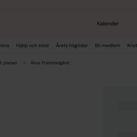
Kalender
hövs
Hjälp och stöd
Årets högtider
Bli medlem
Kris
h platser
Åhus Prästträdgård