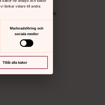
å kakor för analys och kakor
edlem
Instagram
 länkar vidare till andra
Vimeo
yrkan
Bloggportalen
Marknadsföring och
sociala medier
Tillåt alla kakor