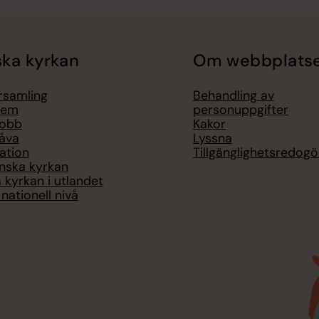
ka kyrkan
Om webbplats
örsamling
Behandling av
lem
personuppgifter
jobb
Kakor
åva
Lyssna
ation
Tillgänglighetsredogö
nska kyrkan
 kyrkan i utlandet
nationell nivå