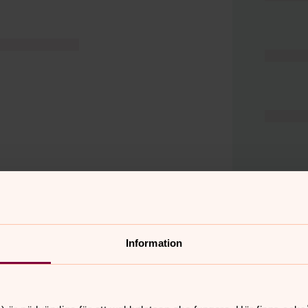
Information
er
Hitta snabbt
Hjälp och stöd
 11.00