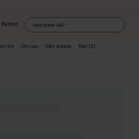
Sök
Kyrkor
Mer (2)
ten tro
Om oss
Vårt arbete