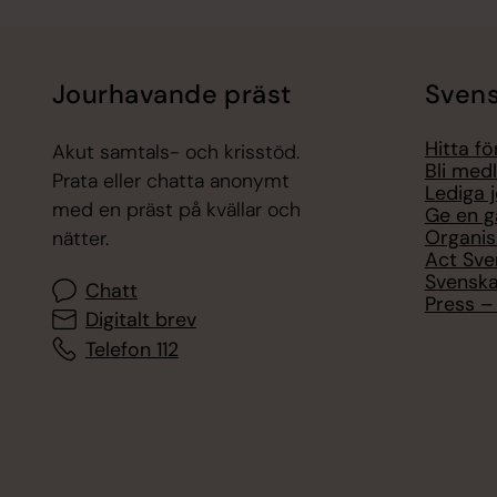
Jourhavande präst
Svens
Hitta f
Akut samtals- och krisstöd.
Bli med
Prata eller chatta anonymt
Lediga 
med en präst på kvällar och
Ge en g
Organis
nätter.
Act Sve
Svenska
Chatt
Press – 
Digitalt brev
Telefon 112