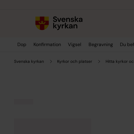
Till innehållet
Till undermeny
Dop
Konfirmation
Vigsel
Begravning
Du be
Svenska kyrkan
Kyrkor och platser
Hitta kyrkor oc