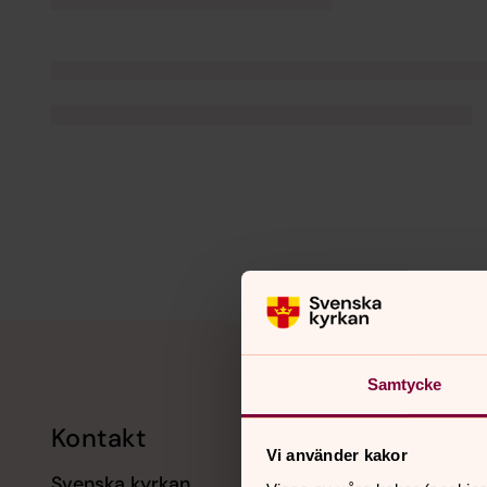
Tillbaka till toppen
Tillbaka till innehållet
Samtycke
Kontakt
Kalend
Vi använder kakor
Svenska kyrkan
11 augusti