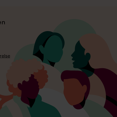
en
relse