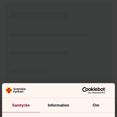
Tillbaka till toppen
Tillbaka till innehållet
Samtycke
Information
Om