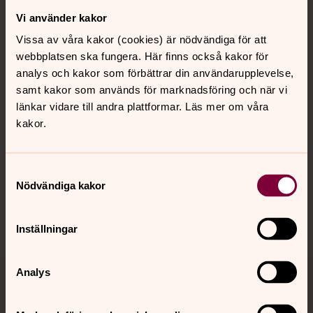
Vi använder kakor
Kontakt
Vissa av våra kakor (cookies) är nödvändiga för att
webbplatsen ska fungera. Här finns också kakor för
Kalender
analys och kakor som förbättrar din användarupplevelse,
samt kakor som används för marknadsföring och när vi
länkar vidare till andra plattformar. Läs mer om våra
kakor.
Hitta snabbt
Samtyckesval
Sociala kanaler
Nödvändiga kakor
Inställningar
Analys
Jourhavande präst