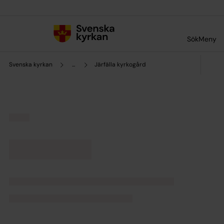
Till innehållet
Till undermeny
Sök
Meny
Svenska kyrkan
...
Järfälla kyrkogård