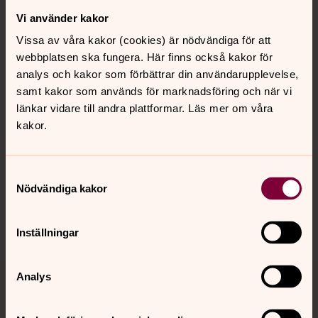
Vi använder kakor
Kontakt
Vissa av våra kakor (cookies) är nödvändiga för att
webbplatsen ska fungera. Här finns också kakor för
Kalender
analys och kakor som förbättrar din användarupplevelse,
samt kakor som används för marknadsföring och när vi
länkar vidare till andra plattformar. Läs mer om våra
kakor.
Hitta snabbt
Samtyckesval
Sociala kanaler
Nödvändiga kakor
Inställningar
Analys
Jourhavande präst