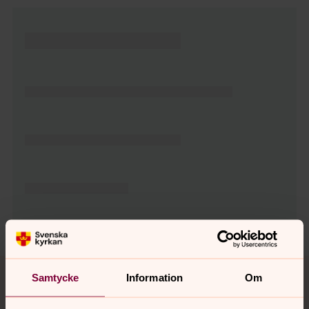
Tillbaka till toppen
Tillbaka till innehållet
Samtycke
Information
Om