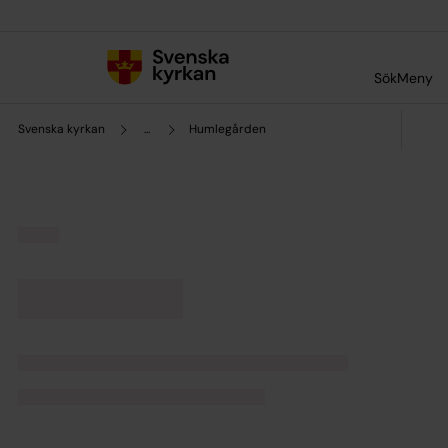
Till innehållet
Till undermeny
Sök
Meny
Svenska kyrkan
...
Humlegården