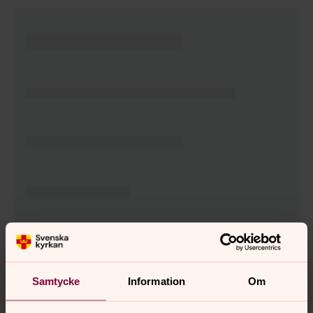
Tillbaka till toppen
Tillbaka till innehållet
Samtycke
Information
Om