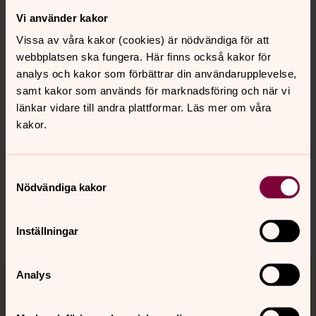
Vi använder kakor
Kontakt
Vissa av våra kakor (cookies) är nödvändiga för att
webbplatsen ska fungera. Här finns också kakor för
Kalender
analys och kakor som förbättrar din användarupplevelse,
samt kakor som används för marknadsföring och när vi
länkar vidare till andra plattformar. Läs mer om våra
kakor.
Hitta snabbt
Samtyckesval
Sociala kanaler
Nödvändiga kakor
Inställningar
Analys
Jourhavande präst