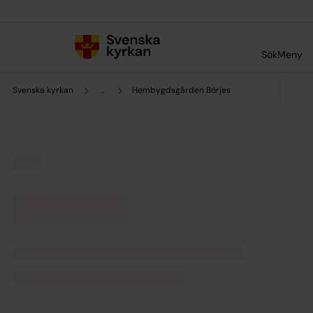
Till innehållet
Till undermeny
Sök
Meny
Svenska kyrkan
...
Hembygdsgården Börjes