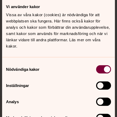
Vi använder kakor
Kontakt
Vissa av våra kakor (cookies) är nödvändiga för att
webbplatsen ska fungera. Här finns också kakor för
Kalender
analys och kakor som förbättrar din användarupplevelse,
samt kakor som används för marknadsföring och när vi
länkar vidare till andra plattformar. Läs mer om våra
kakor.
Hitta snabbt
Samtyckesval
Sociala kanaler
Nödvändiga kakor
Inställningar
Analys
Jourhavande präst