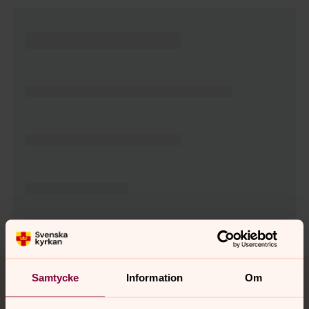
Tillbaka till toppen
Tillbaka till innehållet
Samtycke
Information
Om