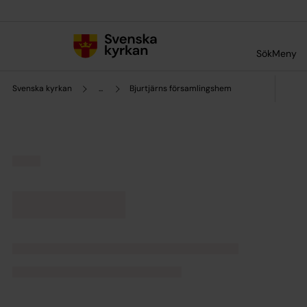
Till innehållet
Till undermeny
Sök
Meny
Svenska kyrkan
...
Bjurtjärns församlingshem