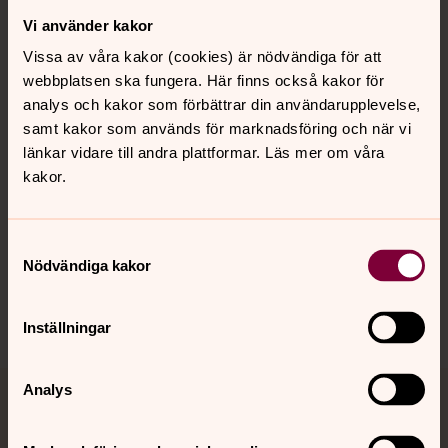
Vi använder kakor
Kontakt
Vissa av våra kakor (cookies) är nödvändiga för att
webbplatsen ska fungera. Här finns också kakor för
Kalender
analys och kakor som förbättrar din användarupplevelse,
samt kakor som används för marknadsföring och när vi
länkar vidare till andra plattformar. Läs mer om våra
kakor.
Hitta snabbt
Samtyckesval
Sociala kanaler
Nödvändiga kakor
Inställningar
Analys
Jourhavande präst