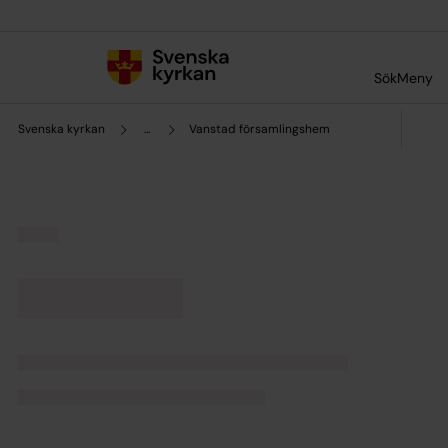
Till innehållet
Till undermeny
Sök
Meny
Svenska kyrkan
...
Vanstad församlingshem