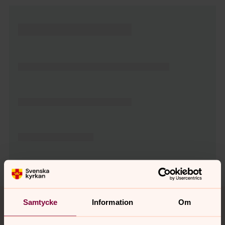
Tillbaka till toppen
Tillbaka till innehållet
Samtycke
Information
Om