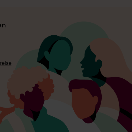
en
relse