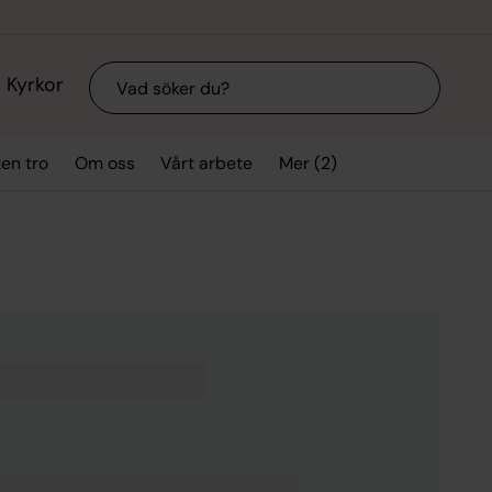
Sök
Kyrkor
Mer (2)
ten tro
Om oss
Vårt arbete