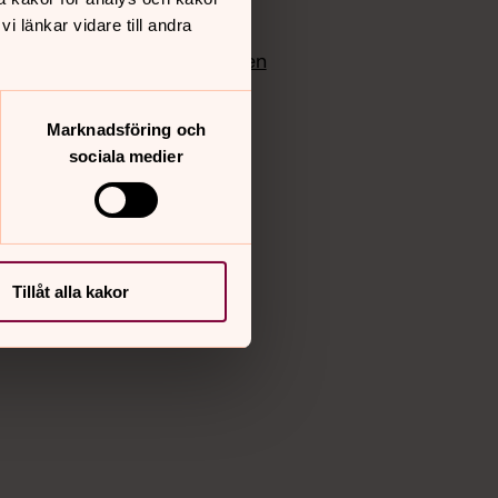
edlem
Instagram
 länkar vidare till andra
Vimeo
yrkan
Bloggportalen
Marknadsföring och
sociala medier
Tillåt alla kakor