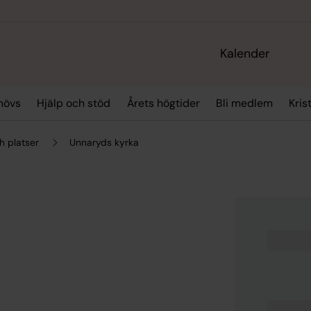
Kalender
hövs
Hjälp och stöd
Årets högtider
Bli medlem
Kris
h platser
Unnaryds kyrka