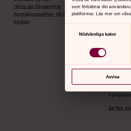
Hitta din församling
Livesänd
som förbättrar din användaru
kyrkokans
Kontaktuppgifter till Svenska
plattformar. Läs mer om våra
kyrkan
18 augusti
Samtyckesval
Livesänd
Nödvändiga kakor
kyrkokans
25 august
Livesänd
kyrkokans
Avvisa
1 septemb
Livesänd
kyrkokans
Se fler 