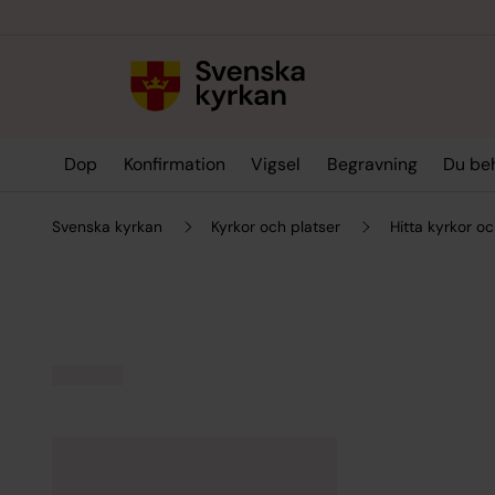
Till innehållet
Till undermeny
Dop
Konfirmation
Vigsel
Begravning
Du be
Svenska kyrkan
Kyrkor och platser
Hitta kyrkor oc