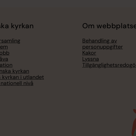
ka kyrkan
Om webbplats
örsamling
Behandling av
lem
personuppgifter
jobb
Kakor
åva
Lyssna
ation
Tillgänglighetsredogö
nska kyrkan
 kyrkan i utlandet
nationell nivå