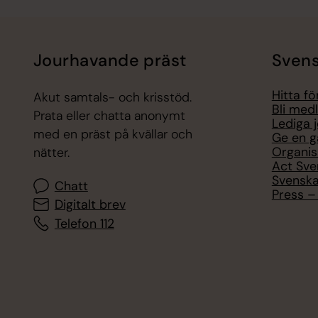
Jourhavande präst
Svens
Hitta f
Akut samtals- och krisstöd.
Bli med
Prata eller chatta anonymt
Lediga 
med en präst på kvällar och
Ge en g
Organis
nätter.
Act Sve
Svenska
Chatt
Press – 
Digitalt brev
Telefon 112