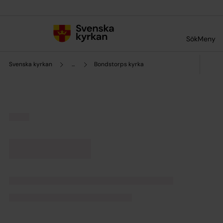
Till innehållet
Till undermeny
Sök
Meny
Svenska kyrkan
...
Bondstorps kyrka