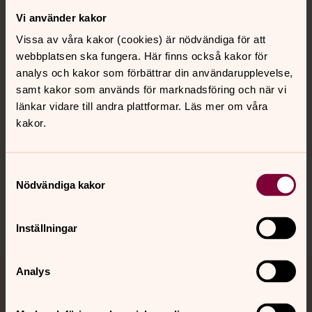
Vi använder kakor
Kontakt
Vissa av våra kakor (cookies) är nödvändiga för att
webbplatsen ska fungera. Här finns också kakor för
Kalender
analys och kakor som förbättrar din användarupplevelse,
samt kakor som används för marknadsföring och när vi
länkar vidare till andra plattformar. Läs mer om våra
kakor.
Hitta snabbt
Samtyckesval
Sociala kanaler
Nödvändiga kakor
Inställningar
Analys
Jourhavande präst