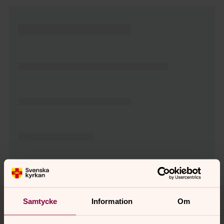
Tillbaka till toppen
Tillbaka till innehållet
Samtycke
Information
Om