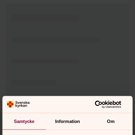
Tillbaka till toppen
Tillbaka till innehållet
Samtycke
Information
Om