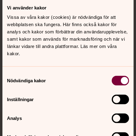
Vi använder kakor
Kontakt
Vissa av våra kakor (cookies) är nödvändiga för att
webbplatsen ska fungera. Här finns också kakor för
Kalender
analys och kakor som förbättrar din användarupplevelse,
samt kakor som används för marknadsföring och när vi
länkar vidare till andra plattformar. Läs mer om våra
kakor.
Hitta snabbt
Samtyckesval
Sociala kanaler
Nödvändiga kakor
Inställningar
Analys
Jourhavande präst