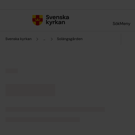
Till innehållet
Till undermeny
Sök
Meny
Svenska kyrkan
...
Solängsgården