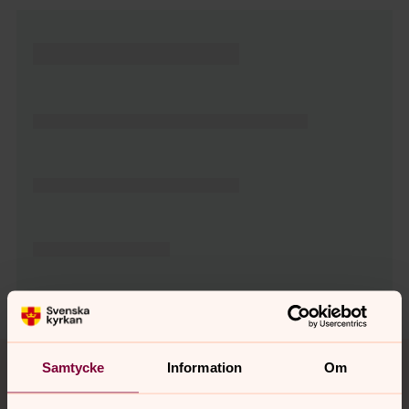
Tillbaka till toppen
Tillbaka till innehållet
Samtycke
Information
Om