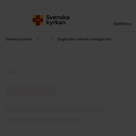
Till innehållet
Till undermeny
Sök
Meny
Svenska kyrkan
...
Slogboden bakom prästgården