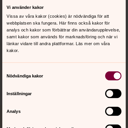
Vi använder kakor
Kontakt
Vissa av våra kakor (cookies) är nödvändiga för att
webbplatsen ska fungera. Här finns också kakor för
Kalender
analys och kakor som förbättrar din användarupplevelse,
samt kakor som används för marknadsföring och när vi
länkar vidare till andra plattformar. Läs mer om våra
kakor.
Hitta snabbt
Samtyckesval
Sociala kanaler
Nödvändiga kakor
Inställningar
Analys
Jourhavande präst