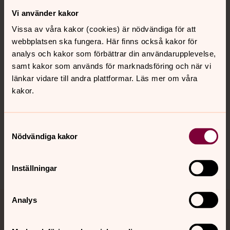
Vi använder kakor
Kontakt
Vissa av våra kakor (cookies) är nödvändiga för att
webbplatsen ska fungera. Här finns också kakor för
Kalender
analys och kakor som förbättrar din användarupplevelse,
samt kakor som används för marknadsföring och när vi
länkar vidare till andra plattformar. Läs mer om våra
kakor.
Hitta snabbt
Samtyckesval
Sociala kanaler
Nödvändiga kakor
Inställningar
Analys
Jourhavande präst