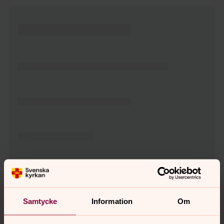
Tillbaka till toppen
Tillbaka till innehållet
Samtycke
Information
Om