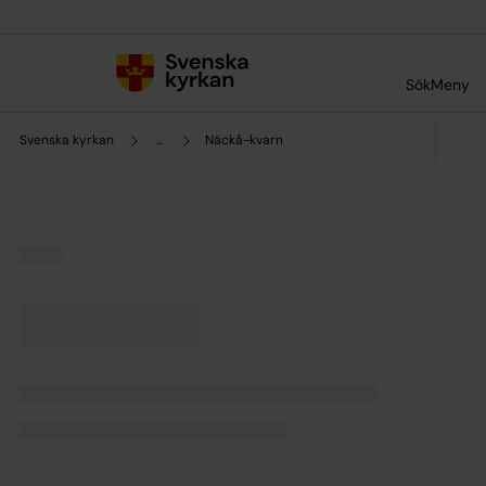
Till innehållet
Till undermeny
Sök
Meny
Svenska kyrkan
...
Näckå-kvarn