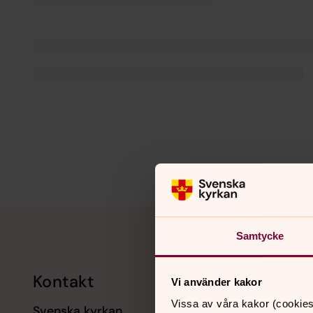
Tillbaka till toppen
Tillbaka till innehållet
Samtycke
Kontakt
Kalend
Vi använder kakor
Vissa av våra kakor (cookies
Svenska kyrkan
11 augusti