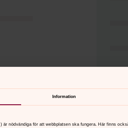
Information
er
Hitta snabbt
) är nödvändiga för att webbplatsen ska fungera. Här finns ocks
Hjälp och stöd
 11.00