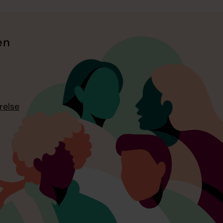
en
relse