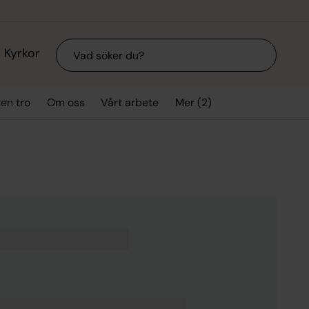
Sök
Kyrkor
Mer (2)
ten tro
Om oss
Vårt arbete