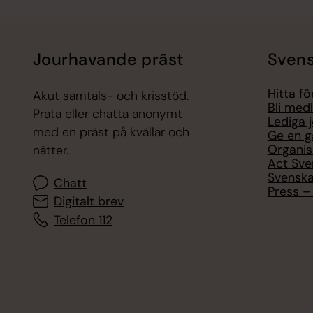
Jourhavande präst
Svens
Hitta f
Akut samtals- och krisstöd.
Bli med
Prata eller chatta anonymt
Lediga 
med en präst på kvällar och
Ge en g
Organis
nätter.
Act Sve
Svenska
Chatt
Press – 
Digitalt brev
Telefon 112