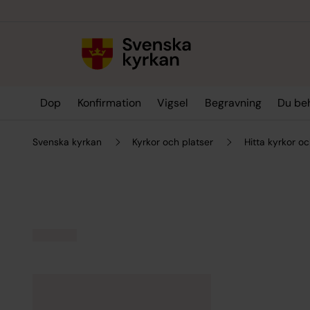
Till innehållet
Till undermeny
Dop
Konfirmation
Vigsel
Begravning
Du be
Svenska kyrkan
Kyrkor och platser
Hitta kyrkor oc