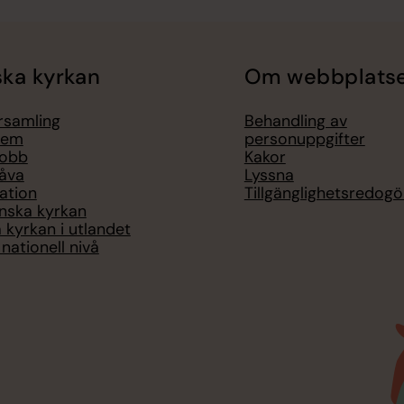
ka kyrkan
Om webbplats
örsamling
Behandling av
lem
personuppgifter
jobb
Kakor
åva
Lyssna
ation
Tillgänglighetsredogö
nska kyrkan
 kyrkan i utlandet
nationell nivå