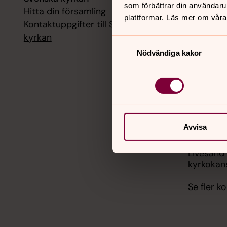
som förbättrar din användaru
Hitta din församling
Livesänd
plattformar. Läs mer om våra
kyrkokans
Kontaktuppgifter till Svenska
kyrkan
Samtyckesval
18 augusti
Nödvändiga kakor
Livesänd
kyrkokans
25 august
Livesänd
kyrkokans
Avvisa
1 septemb
Livesänd
kyrkokans
Se fler 