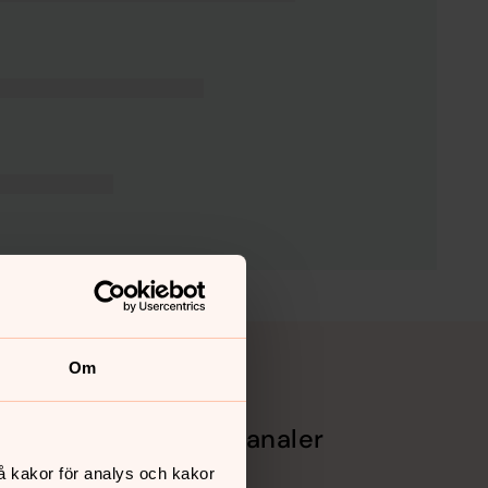
Om
Sociala kanaler
å kakor för analys och kakor
Facebook