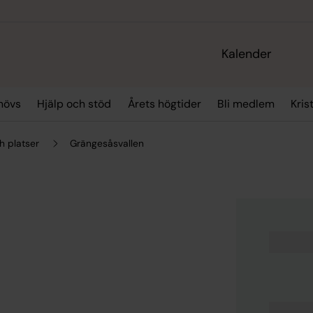
Kalender
hövs
Hjälp och stöd
Årets högtider
Bli medlem
Kris
h platser
Grängesåsvallen