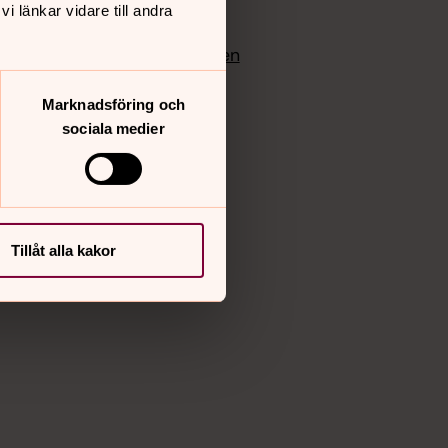
 länkar vidare till andra
edlem
Instagram
Vimeo
yrkan
Bloggportalen
Marknadsföring och
sociala medier
Tillåt alla kakor